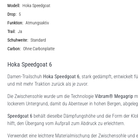
Modell:
Hoka Speedgoat
Drop:
5
Funktion:
Atmungsaktiv
Trail:
Ja
Schuhweite:
Standard
Carbon:
Ohne Carbonplatte
Hoka Speedgoat 6
Damen-Trailschuh
Hoka Speedgoat 6
, stark gedämpft, entwickelt f
und mit mehr Traktion zurück als je zuvor.
Die Zwischensohle wurde um die Technologie
Vibram® Megagrip
mi
lockerem Untergrund, damit du Abenteuer in hohen Bergen, abgele
Speedgoat 6
behält dieselbe Dämpfungshöhe und die Form der Kl
hilft, den Übergang vom Aufprall zum Abdruck zu erleichtern.
Verwendet eine leichtere Materialmischung der Zwischensohle und e