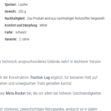
Sportart:
Laufen
Gewicht:
232 g
Nachhaltigkeit:
Das Produkt wird aus nachhaltigen Rohstoffen hergestellt
Komfort und Dämpfung:
Mittel
Farbe:
schwarz
Garantie:
2 Jahre
ür technisch anspruchsvolleres Gelände, kehrt in leichterer Version
t der Konstruktion
Traction Lug
ergänzt, für besseren Halt auf
genen und unwegsamen Trails genießen kannst.
obey
Meta-Rocker
bei, die vor allem bei höheren Geschwindigkeiten
in stärkeres, zweischichtiges Netzgewebe, wodurch es in jedem