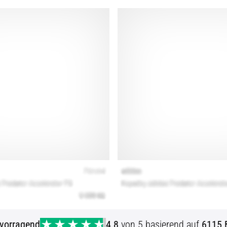
vorragend
4.8
von 5 basierend auf
6115 