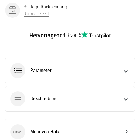
stechenden
30 Tage Rücksendung
Fersenschmerzen?
Rückgaberecht
Eine
der
häufigsten
Hervorragend
4.8 von 5
Ursachen
ist
die…
Alle
Parameter
Artikel
anzeigen
Beschreibung
Mehr von Hoka
Hoka