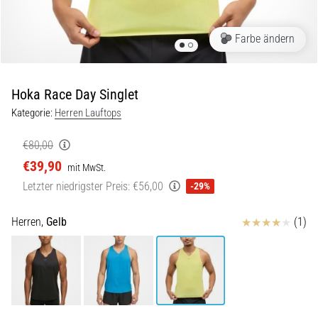
und
nach
dem
Farbe ändern
Laufen
Knieschmerzen
Hoka Race Day Singlet
treffen
jeden
Kategorie:
Herren Lauftops
Läufer
mindestens
€80,00
einmal
€39,90
mit MwSt.
im
Letzter niedrigster Preis:
€56,00
-29%
Leben
–
egal
Bewertungen
Herren,
Gelb
(1)
ob
Hobbysportler
oder
Profi.
Was
sind