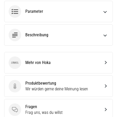
Parameter
5. 8. 2026
•
Lesedauer 8 min
Kohlenhydrat-
Beschreibung
Superkompensation:
Wie
beeinflusst
sie
Mehr von Hoka
die
Hoka
Laufleistung?
Es
Produktbewertung
heißt,
Produktbewertung
Wir würden gerne deine Meinung lesen
dass
Kohlenhydrat-
Superkompensation
Fragen
die
Fragen
Frag uns, was du willst
Ausdauerleistung