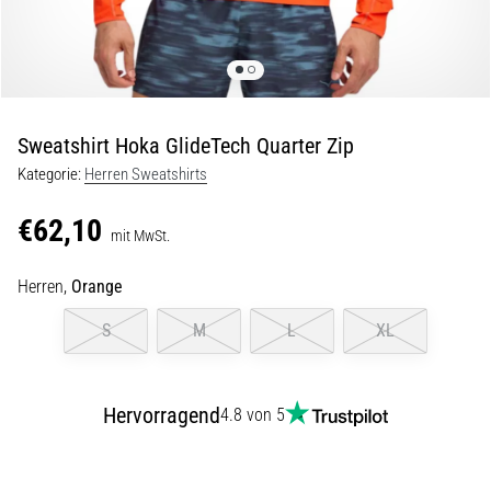
Symptome,
Ursachen
und
Behandlung
Leidest
Sweatshirt Hoka GlideTech Quarter Zip
du
beim
Kategorie:
Herren Sweatshirts
oder
nach
€62,10
mit MwSt.
dem
Laufen
Herren,
Orange
unter
stechenden
S
M
L
XL
Fersenschmerzen?
Eine
der
häufigsten
Hervorragend
4.8 von 5
Ursachen
ist
die…