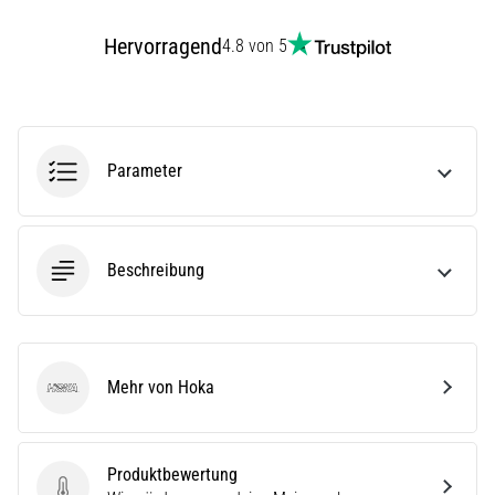
(ITBS),
ist
Hervorragend
4.8 von 5
ein
weit
verbreitetes
gesundheitliches
Problem,
Parameter
…
Alle
Beschreibung
Artikel
anzeigen
Mehr von Hoka
Hoka
Produktbewertung