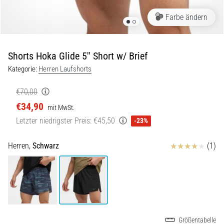
Beep-
Test:
Farbe ändern
Was
steckt
dahinter?
Shorts Hoka Glide 5'' Short w/ Brief
In
Kategorie:
Herren Laufshorts
der
Praxis
€70,00
testet
€34,90
mit MwSt.
der
Letzter niedrigster Preis:
€45,50
Shuttle-
-23%
Run
Schnelligkeit,
Bewertungen
Herren,
Schwarz
(1)
Agilität
und
Richtungswechsel.
Wie
wird
er
korrekt
Größentabelle