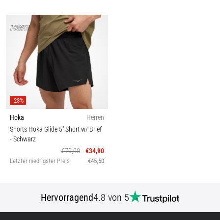
-23%
Hoka
Herren
Shorts Hoka Glide 5'' Short w/ Brief
- Schwarz
€70,00
€34,90
Letzter niedrigster Preis
€45,50
Hervorragend
4.8 von 5