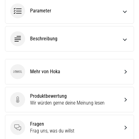
ausgeführt,
Parameter
wo…
6. 8. 2026
•
Beschreibung
Lesedauer 7 min
Läuferknie:
Ursachen,
Behandlung
Mehr von Hoka
und
Hoka
Prävention
Das
Produktbewertung
Läuferknie,
Produktbewertung
Wir würden gerne deine Meinung lesen
auch
bekannt
als
Fragen
Iliotibiales
Fragen
Frag uns, was du willst
Bandsyndrom