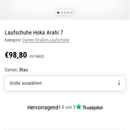
Beep-
Test:
Was
steckt
dahinter?
Laufschuhe Hoka Arahi 7
In
Kategorie:
Damen Straßen-Laufschuhe
der
Praxis
€98,80
mit MwSt.
testet
der
Damen,
Blau
Shuttle-
Run
Schnelligkeit,
Größe auswählen
Agilität
und
Richtungswechsel.
Hervorragend
4.8 von 5
Wie
wird
er
korrekt