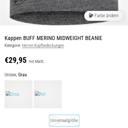
und
Prävention
Farbe ändern
Das
Läuferknie,
auch
bekannt
Kappen BUFF MERINO MIDWEIGHT BEANIE
als
Kategorie:
Herren Kopfbedeckungen
Iliotibiales
Bandsyndrom
€29,95
(ITBS),
mit MwSt.
ist
ein
Unisex,
Grau
weit
verbreitetes
gesundheitliches
Problem,
…
Universalgröße
6. 8. 2026