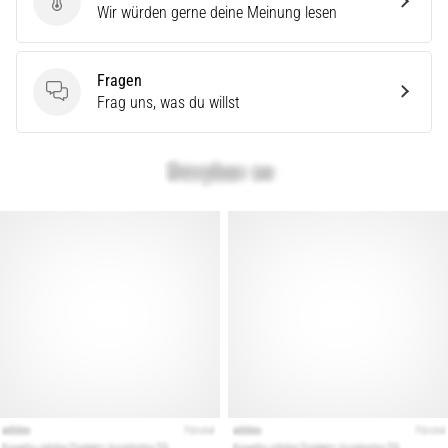
Produktbewertung
Wir würden gerne deine Meinung lesen
Straße
und
Trail
Fragen
und…
Fragen
Frag uns, was du willst
Alle
Artikel
anzeigen