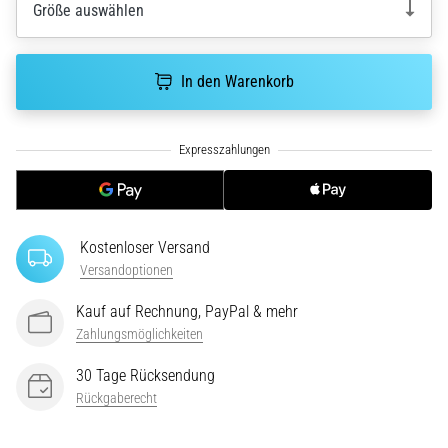
Größe auswählen
5. 8. 2026
•
In den Warenkorb
Lesedauer 8 min
Kohlenhydrat-
Superkompensation:
Wie
beeinflusst
sie
die
Kostenloser Versand
Laufleistung?
Versandoptionen
Es
Kauf auf Rechnung, PayPal & mehr
heißt,
Zahlungsmöglichkeiten
dass
Kohlenhydrat-
30 Tage Rücksendung
Superkompensation
Rückgaberecht
die
Ausdauerleistung