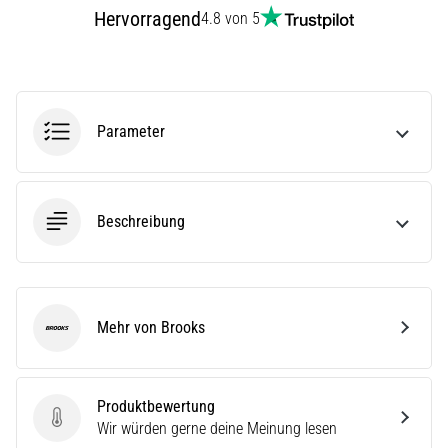
steigert.
Hervorragend
4.8 von 5
Stimmt
das
wirklich?
Finde
heraus,
Parameter
woraus…
Alle
Beschreibung
Artikel
anzeigen
Mehr von Brooks
Brooks
Produktbewertung
Produktbewertung
Wir würden gerne deine Meinung lesen