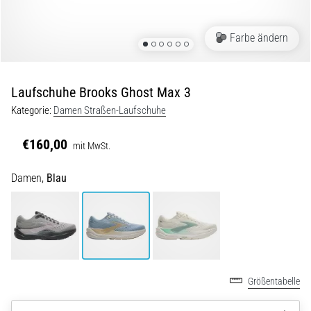
Symptome,
Ursachen
und
Farbe ändern
Behandlung
Leidest
Laufschuhe Brooks Ghost Max 3
du
beim
Kategorie:
Damen Straßen-Laufschuhe
oder
nach
€160,00
mit MwSt.
dem
Laufen
Damen,
Blau
unter
stechenden
Fersenschmerzen?
Eine
der
häufigsten
Ursachen
Größentabelle
ist
die…