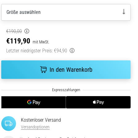
Größe auswählen
€190,00
€119,90
mit MwSt.
Letzter niedrigster Preis:
€94,90
In den Warenkorb
Kostenloser Versand
Versandoptionen