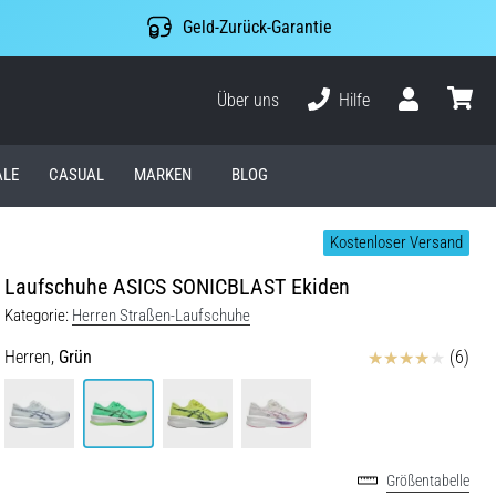
Geld-Zurück-Garantie
Über uns
Hilfe
Benutzer
Waren
ALE
CASUAL
MARKEN
BLOG
Kostenloser Versand
Laufschuhe ASICS SONICBLAST Ekiden
Kategorie:
Herren Straßen-Laufschuhe
Bewertungen
Herren,
Grün
(6)
Größentabelle