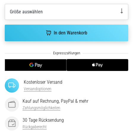
ausgeführt,
wo…
Größe auswählen
6. 8. 2026
In den Warenkorb
•
Lesedauer 7 min
Läuferknie:
Ursachen,
Behandlung
und
Prävention
Kostenloser Versand
Das
Versandoptionen
Läuferknie,
Kauf auf Rechnung, PayPal & mehr
auch
bekannt
Zahlungsmöglichkeiten
als
30 Tage Rücksendung
Iliotibiales
Rückgaberecht
Bandsyndrom