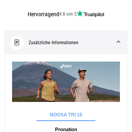
(ITBS),
ist
Hervorragend
ein
4.8 von 5
weit
verbreitetes
gesundheitliches
Problem,
Zusätzliche Informationen
…
Alle
Artikel
anzeigen
NOOSA TRI 16
Pronation