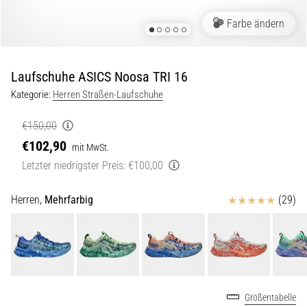
Beep-
Test:
Farbe ändern
Was
steckt
dahinter?
Laufschuhe ASICS Noosa TRI 16
In
Kategorie:
Herren Straßen-Laufschuhe
der
Praxis
€150,00
testet
€102,90
mit MwSt.
der
Letzter niedrigster Preis:
€100,00
Shuttle-
Run
Schnelligkeit,
Bewertungen
Herren,
Mehrfarbig
(29)
Agilität
und
Richtungswechsel.
Wie
wird
er
Größentabelle
korrekt