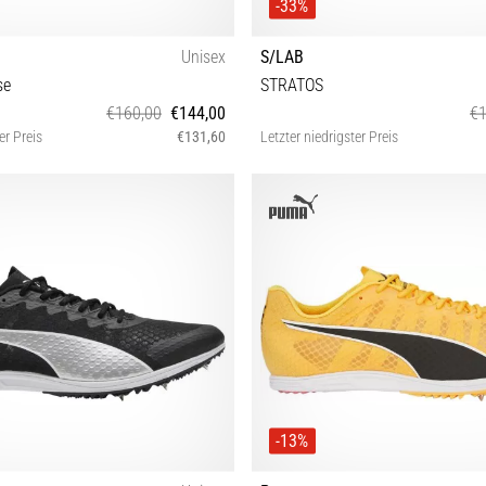
-33%
Unisex
S/LAB
se
STRATOS
€160,00
€144,00
€1
er Preis
€131,60
Letzter niedrigster Preis
42 42⅔ 43⅓ 44 44⅔ 45⅓ 46⅔
40 41⅓ 42 42⅔ 43⅓ 44 4
-13%