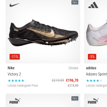
Neu
-11%
-5%
Nike
Unisex
adidas
Victory 2
Adizero Sprint
€219,99
€196,70
Letzter niedrigster Preis
€219,99
Letzter niedrigst
38½ 39 40 40½ 41 42 42½ 43 44 44½ 45 45½ 46 47½
36⅔ 37⅓ 40 
Neu