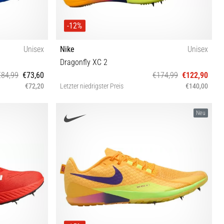
-12%
Unisex
Nike
Unisex
Dragonfly XC 2
€84,99
€73,60
€174,99
€122,90
€72,20
Letzter niedrigster Preis
€140,00
38½ 39 40 40½ 41 42 42½ 43 44 44½ 45 46 47 47½
Neu