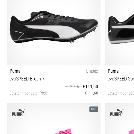
Puma
Unisex
Puma
evoSPEED Brush 7
evoSPEED Spr
€129,95
€111,60
Letzter niedrigster Preis
€111,60
Letzter niedrigst
38½ 40 40½ 41 42 42½ 43 44 44½ 45 46
37½ 38 38½ 39
Neu