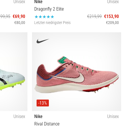
Unisex
Nike
Unisex
Dragonfly 2 Elite
€99,95
€69,90
€219,99
€153,90
€80,00
Letzter niedrigster Preis
€209,00
46 46½ 37½
48½ 36½ 36 37½ 38½ 39 40 40½ 41 42 42½ 43 44
44½ 45 45½ 46 47 47½
-13%
Unisex
Nike
Unisex
Rival Distance