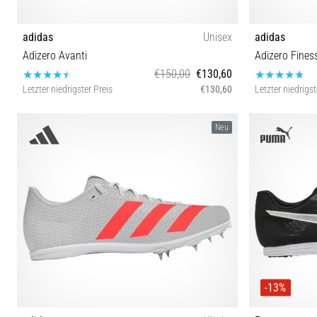
adidas
Unisex
adidas
Adizero Avanti
Adizero Fines
€150,00
€130,60
Letzter niedrigster Preis
€130,60
Letzter niedrigst
36⅔ 37⅓ 38⅔ 39⅓ 40 40⅔ 41⅓ 42 42⅔ 43⅓ 44
40 41⅓ 
Neu
44⅔ 45⅓ 46
-13%