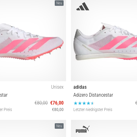
Neu
Unisex
adidas
star
Adizero Distancestar
€80,00
€76,00
er Preis
€80,00
Letzter niedrigster Preis
40⅔ 41⅓ 42 42⅔ 43⅓ 44 44⅔ 45⅓
36 36⅔ 37⅓ 38 38⅔ 39⅓ 40 40⅔
Neu
46 46⅔ 47⅓
43⅓ 44 44⅔ 45⅓ 46 46⅔