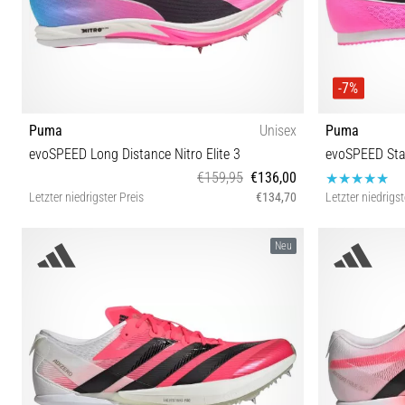
-7%
Puma
Unisex
Puma
evoSPEED Long Distance Nitro Elite 3
evoSPEED Sta
€159,95
€136,00
Letzter niedrigster Preis
€134,70
Letzter niedrigst
43 44 44½ 46
40 40½ 41
Neu