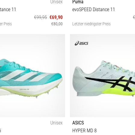
Unisex
Puma
tance 11
evoSPEED Distance 11
€99,95
€69,90
er Preis
€80,00
Letzter niedrigster Preis
38½ 39 40 40½ 42 42½ 43 44 44½ 45
37 38 38½ 40½ 42 42½ 44 44½ 
46 46½
Unisex
ASICS
i
HYPER MD 8