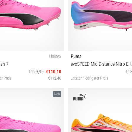
Unisex
Puma
sh 7
evoSPEED Mid Distance Nitro Elit
€129,95
€110,10
€18
er Preis
€112,40
Letzter niedrigster Preis
0 40½ 42 42½ 43 44 44½ 45
38 40½ 42½ 43 44 44½ 
Neu