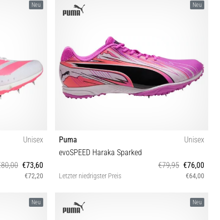
Neu
Neu
Unisex
Puma
Unisex
evoSPEED Haraka Sparked
€80,00
€73,60
€79,95
€76,00
€72,20
Letzter niedrigster Preis
€64,00
 41⅓ 42 42⅔
40 42 42½ 43 44 44½ 45 46
Neu
Neu
 47⅓