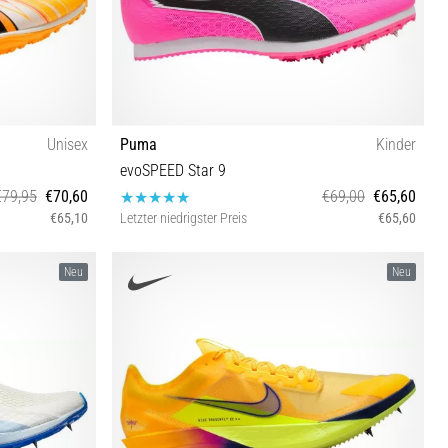
Unisex
Puma
Kinder
evoSPEED Star 9
€79,95
€70,60
€69,00
€65,60
€65,10
Letzter niedrigster Preis
€65,60
44
35½ 38 38½
Neu
Neu