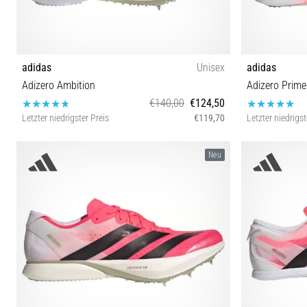
adidas
Unisex
adidas
Adizero Ambition
Adizero Prime
€140,00
€124,50
Letzter niedrigster Preis
€119,70
Letzter niedrigst
36⅔ 38⅔ 39⅓ 40 40⅔ 41⅓ 42 42⅔ 43⅓ 44 44⅔
36⅔ 37⅓ 38⅔
Neu
46 46⅔ 47⅓