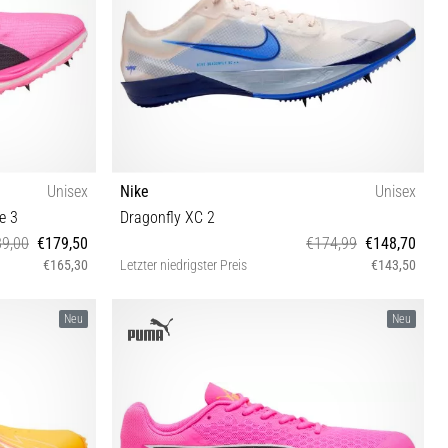
Unisex
Nike
Unisex
e 3
Dragonfly XC 2
9,00
€179,50
€174,99
€148,70
€165,30
Letzter niedrigster Preis
€143,50
47
38½ 39 40 40½ 41 42 42½ 43 44 45 45½ 46 47½
Neu
Neu