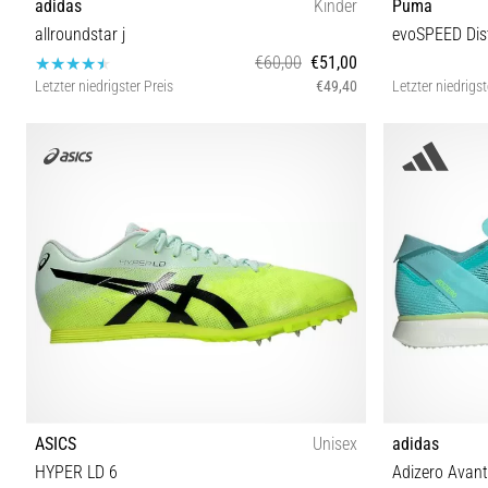
adidas
Kinder
Puma
allroundstar j
evoSPEED Dis
€60,00
€51,00
Letzter niedrigster Preis
€49,40
Letzter niedrigst
36 36⅔ 37⅓ 38 38⅔ 39⅓ 40
36 37 37½ 38 
ASICS
Unisex
adidas
HYPER LD 6
Adizero Avant