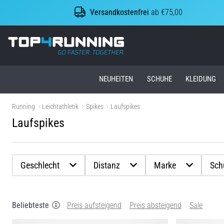
Versandkostenfrei
ab €75,00
Top4Running.at
NEUHEITEN
SCHUHE
KLEIDUNG
Running
Leichtathletik
Spikes
Laufspikes
Laufspikes
Geschlecht
Distanz
Marke
Sch
Beliebteste
Preis aufsteigend
Preis absteigend
Sale