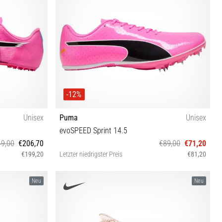
-12%
Unisex
Puma
Unisex
evoSPEED Sprint 14.5
9,00
€206,70
€89,00
€71,20
€199,20
Letzter niedrigster Preis
€81,20
40 40½ 41 42 42½ 43 44 44½ 46 46½
Neu
Neu