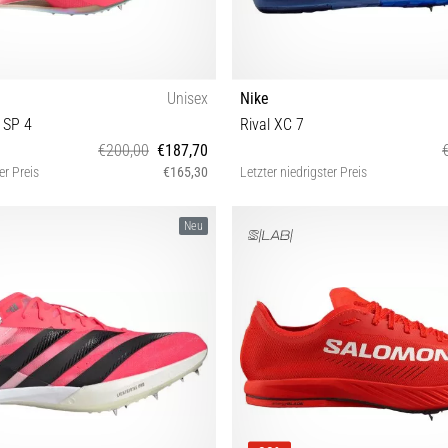
Unisex
Nike
 SP 4
Rival XC 7
€200,00
€187,70
er Preis
€165,30
Letzter niedrigster Preis
 39⅓ 40 40⅔ 41⅓ 42 42⅔ 43⅓ 44
39 40 40½ 41 42
Neu
44⅔ 46 46⅔