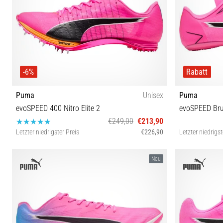
-6%
Rabatt
Puma
Unisex
Puma
evoSPEED 400 Nitro Elite 2
evoSPEED Bru
€249,00
€213,90
Letzter niedrigster Preis
€226,90
Letzter niedrigst
37½ 40 41 42 44½ 45 46 47 48½
38½ 4
Neu