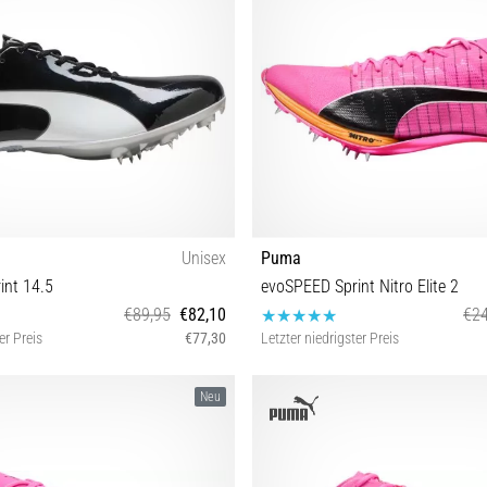
Unisex
Puma
int 14.5
evoSPEED Sprint Nitro Elite 2
€89,95
€82,10
€24
er Preis
€77,30
Letzter niedrigster Preis
 40 40½ 41 42 42½ 43 44 44½ 45 46
42 42½ 47
Neu
47