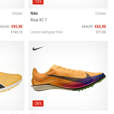
-15%
Unisex
Nike
Unisex
Rival XC 7
60,00
€95,90
€84,99
€65,90
€143,10
Letzter niedrigster Preis
€77,50
4⅔ 45⅓
38½ 39 40 40½ 41 42 44½ 45
-26%