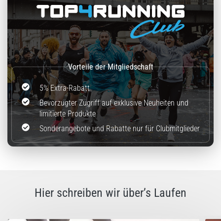
(ITBS),
ist
ein
weit
verbreitetes
gesundheitliches
Problem,
…
5% Extra-Rabatt
Bevorzugter Zugriff auf exklusive Neuheiten und
Alle
limitierte Produkte
Artikel
Sonderangebote und Rabatte nur für Clubmitglieder
anzeigen
Hier schreiben wir über’s Laufen