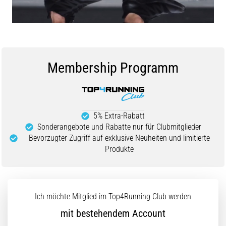
Beep-
Test:
Was
steckt
dahinter?
Membership Programm
In
der
Praxis
testet
der
5% Extra-Rabatt
Shuttle-
Sonderangebote und Rabatte nur für Clubmitglieder
Run
Bevorzugter Zugriff auf exklusive Neuheiten und limitierte
Schnelligkeit,
Produkte
Agilität
und
Richtungswechsel.
Wie
Ich möchte Mitglied im Top4Running Club werden
wird
er
mit bestehendem Account
korrekt