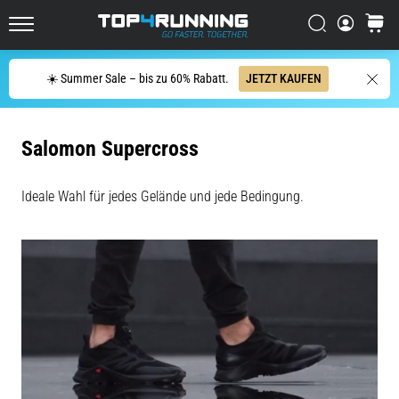
Es
tut
Suchen
Warenk
Top4Running.at
weh,
aber
Suche
☀️ Summer Sale – bis zu 60% Rabatt.
JETZT KAUFEN
es
lohnt
sich!
Welche
Salomon Supercross
Vorteile
bietet
Ideale Wahl für jedes Gelände und jede Bedingung.
es,
…
7. 8. 2026
•
Lesedauer 6 min
Shuttle-
Run
und