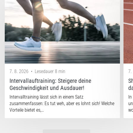
7. 8. 2026
•
Lesedauer 8 min
7.
Intervallauftraining: Steigere deine
S
Geschwindigkeit und Ausdauer!
d
Intervalltraining lässt sich in einem Satz
In
zusammenfassen: Es tut weh, aber es lohnt sich! Welche
un
Vorteile bietet es,…
w