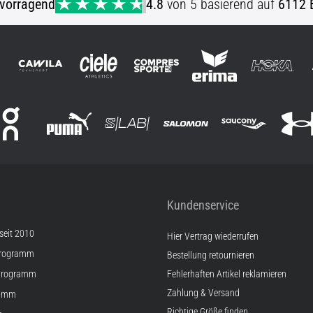
vorragend
4.8
von 5 basierend auf
6112 
Kundenservice
 seit 2010
Hier Vertrag wiederrufen
Programm
Bestellung retournieren
Programm
Fehlerhaften Artikel reklamieren
Zahlung & Versand
ramm
Richtige Größe finden