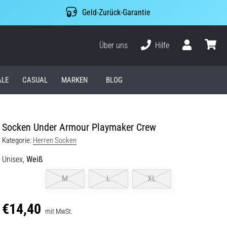
Geld-Zurück-Garantie
Über uns
Hilfe
Benutzer
Waren
ALE
CASUAL
MARKEN
BLOG
Socken Under Armour Playmaker Crew
Kategorie:
Herren Socken
Unisex,
Weiß
M
L
XL
€14,40
mit MwSt.