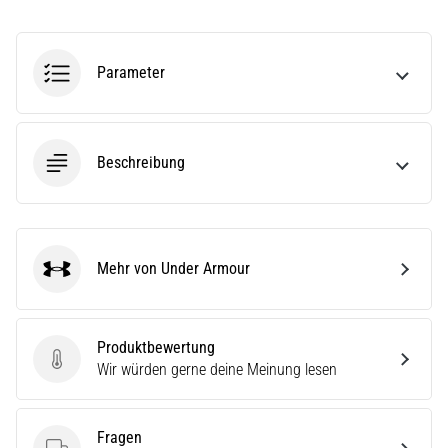
ausgeführt,
wo…
Parameter
6. 8. 2026
•
Lesedauer 7 min
Beschreibung
Läuferknie:
Ursachen,
Behandlung
und
Prävention
Mehr von Under Armour
Under Armour
Das
Läuferknie,
auch
Produktbewertung
bekannt
Produktbewertung
Wir würden gerne deine Meinung lesen
als
Iliotibiales
Bandsyndrom
Fragen