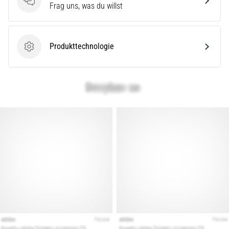
(ITBS),
Fragen
Frag uns, was du willst
ist
ein
weit
verbreitetes
Produkttechnologie
Produkttechnologie
gesundheitliches
Problem,
…
Alle
Artikel
anzeigen