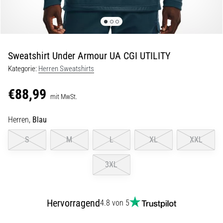
Beep-
Test:
Was
steckt
dahinter?
Sweatshirt Under Armour UA CGI UTILITY
In
Kategorie:
Herren Sweatshirts
der
Praxis
€88,99
mit MwSt.
testet
der
Herren,
Blau
Shuttle-
Run
S
M
L
XL
XXL
Schnelligkeit,
Agilität
und
3XL
Richtungswechsel.
Wie
wird
Hervorragend
4.8 von 5
er
korrekt