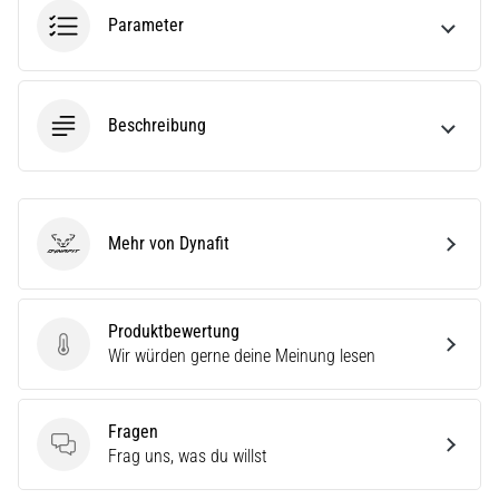
ausgeführt,
Parameter
wo…
6. 8. 2026
Beschreibung
•
Lesedauer 7 min
Läuferknie:
Ursachen,
Behandlung
Mehr von Dynafit
Dynafit
und
Prävention
Das
Produktbewertung
Produktbewertung
Läuferknie,
Wir würden gerne deine Meinung lesen
auch
bekannt
als
Fragen
Iliotibiales
Fragen
Frag uns, was du willst
Bandsyndrom