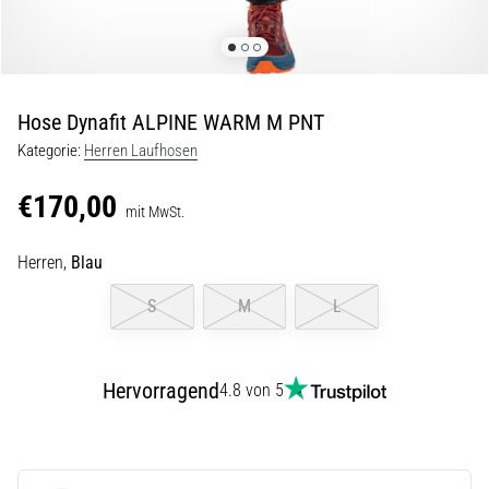
Beep-
Test:
Was
steckt
dahinter?
Hose Dynafit ALPINE WARM M PNT
In
Kategorie:
Herren Laufhosen
der
Praxis
€170,00
mit MwSt.
testet
der
Herren,
Blau
Shuttle-
Run
S
M
L
Schnelligkeit,
Agilität
und
Richtungswechsel.
Hervorragend
4.8 von 5
Wie
wird
er
korrekt