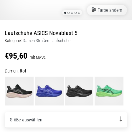
Beep-
Test:
Farbe ändern
Was
steckt
dahinter?
Laufschuhe ASICS Novablast 5
In
Kategorie:
Damen Straßen-Laufschuhe
der
Praxis
€95,60
mit MwSt.
testet
der
Damen,
Rot
Shuttle-
Run
Schnelligkeit,
Agilität
und
Richtungswechsel.
Wie
wird
Größe auswählen
er
korrekt