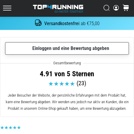
Es
tut
Suchen
Warenk
Top4Running.at
weh,
aber
Versandkostenfrei
ab €75,00
Suche
es
lohnt
sich!
Welche
Einloggen und eine Bewertung abgeben
Vorteile
bietet
es,
4.91 von 5 Sternen
…
(23)
7. 8. 2026
Jeder Besucher der Website, der persönliche Erfahrungen mit dem Produkt hat,
•
kann eine Bewertung abgeben. Wir wenden uns jedoch nur aktiv an Kunden, die ein
Lesedauer 6 min
Produkt in unserem Online-Shop gekauft haben, um eine Bewertung abzugeben.
Shuttle-
Run
und