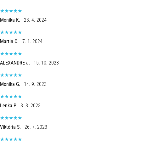
(ITBS),
ist
ein
Monika K.
23. 4. 2024
weit
verbreitetes
gesundheitliches
Martin C.
7. 1. 2024
Problem,
…
ALEXANDRE a.
15. 10. 2023
Alle
Artikel
Monika G.
14. 9. 2023
anzeigen
Lenka P.
8. 8. 2023
Viktória S.
26. 7. 2023