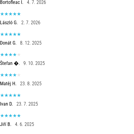
Beep-
Bortofleac I.
4. 7. 2026
Test:
Was
steckt
László G.
2. 7. 2026
dahinter?
In
Donát G.
8. 12. 2025
der
Praxis
testet
Štefan �.
9. 10. 2025
der
Shuttle-
Run
Matěj H.
23. 8. 2025
Schnelligkeit,
Agilität
und
Ivan D.
23. 7. 2025
Richtungswechsel.
Wie
wird
Jiří B.
4. 6. 2025
er
korrekt