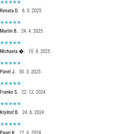
ausgeführt,
Renata D.
6. 5. 2025
wo…
6. 8. 2026
Martin B.
24. 4. 2025
•
Lesedauer 7 min
Läuferknie:
Michaela �.
10. 4. 2025
Ursachen,
Behandlung
und
Pavel J.
30. 3. 2025
Prävention
Das
Franko S.
22. 12. 2024
Läuferknie,
auch
bekannt
Kryštof B.
24. 6. 2024
als
Iliotibiales
Bandsyndrom
Pavel K.
12. 6. 2024