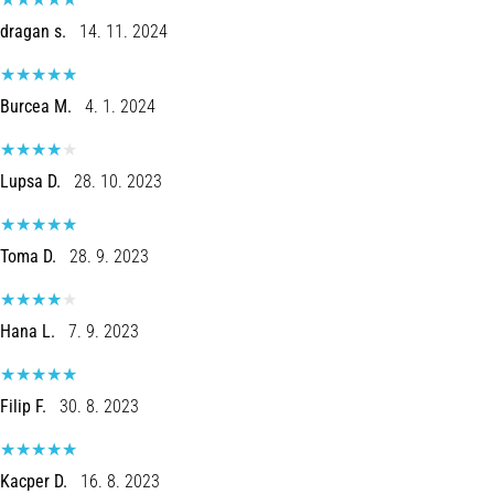
und
Prävention
dragan s.
14. 11. 2024
Das
Läuferknie,
Burcea M.
4. 1. 2024
auch
bekannt
als
Lupsa D.
28. 10. 2023
Iliotibiales
Bandsyndrom
(ITBS),
Toma D.
28. 9. 2023
ist
ein
weit
Hana L.
7. 9. 2023
verbreitetes
gesundheitliches
Problem,
…
Filip F.
30. 8. 2023
6. 8. 2026
Kacper D.
16. 8. 2023