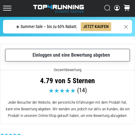
Es
tut
Suchen
Warenk
Top4Running.at
weh,
aber
Suche
☀️ Summer Sale – bis zu 60% Rabatt.
JETZT KAUFEN
es
lohnt
sich!
Welche
Vorteile
Einloggen und eine Bewertung abgeben
bietet
es,
…
4.79 von 5 Sternen
(14)
6. 8. 2026
•
Jeder Besucher der Website, der persönliche Erfahrungen mit dem Produkt hat,
Lesedauer 8 min
kann eine Bewertung abgeben. Wir wenden uns jedoch nur aktiv an Kunden, die ein
Läuferknie:
Produkt in unserem Online-Shop gekauft haben, um eine Bewertung abzugeben.
Ursachen,
Behandlung