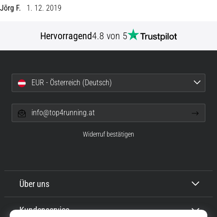
Jōrg F.
1. 12. 2019
Straße
und
Trail
Hervorragend
4.8 von 5
und…
Alle
EUR - Österreich (Deutsch)
Artikel
anzeigen
info@top4running.at
Widerruf bestätigen
Über uns
Kundenservice