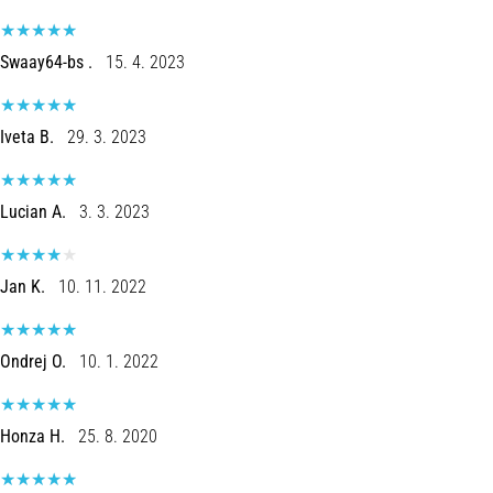
•
Lesedauer 8 min
Laufschuhe
Swaay64-bs .
15. 4. 2023
mit
mehr
Dämpfung
Iveta B.
29. 3. 2023
Welche
sind
Lucian A.
3. 3. 2023
die
TOP-
Modelle
Jan K.
10. 11. 2022
von
Laufschuhen
mit
Ondrej O.
10. 1. 2022
hoher
Dämpfung?
Entdecke
Honza H.
25. 8. 2020
gedämpfte
Schuhe
für