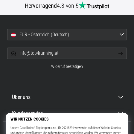
Beep-
Hervorragend
4.8 von 5
Test:
Was
steckt
dahinter?
EUR - Österreich (Deutsch)
In
der
Praxis
info@top4running.at
testet
der
Widerruf bestätigen
Shuttle-
Run
Schnelligkeit,
Agilität
Über uns
und
Richtungswechsel.
Wie
Kundenservice
wird
er
korrekt