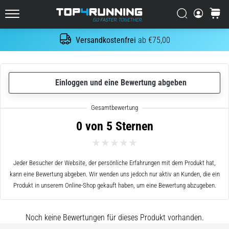
Es
tut
Suchen
Warenk
Top4Running.at
weh,
aber
Versandkostenfrei
ab €75,00
Suche
es
lohnt
sich!
Welche
Einloggen und eine Bewertung abgeben
Vorteile
bietet
es,
0 von 5 Sternen
…
7. 8. 2026
Jeder Besucher der Website, der persönliche Erfahrungen mit dem Produkt hat,
•
kann eine Bewertung abgeben. Wir wenden uns jedoch nur aktiv an Kunden, die ein
Lesedauer 6 min
Produkt in unserem Online-Shop gekauft haben, um eine Bewertung abzugeben.
Shuttle-
Run
Noch keine Bewertungen für dieses Produkt vorhanden.
und