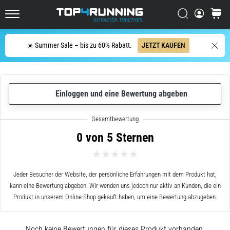
Dämpfung?
Entdecke
Suchen
Warenk
gedämpfte
Top4Running.at
Schuhe
Suche
für
☀️ Summer Sale – bis zu 60% Rabatt.
JETZT KAUFEN
Straße
und
Trail
und…
Einloggen und eine Bewertung abgeben
5. 8. 2026
•
0 von 5 Sternen
Lesedauer 6 min
Die
häufigsten
Jeder Besucher der Website, der persönliche Erfahrungen mit dem Produkt hat,
Ursachen
kann eine Bewertung abgeben. Wir wenden uns jedoch nur aktiv an Kunden, die ein
für
Produkt in unserem Online-Shop gekauft haben, um eine Bewertung abzugeben.
Knieschmerzen
während
Noch keine Bewertungen für dieses Produkt vorhanden.