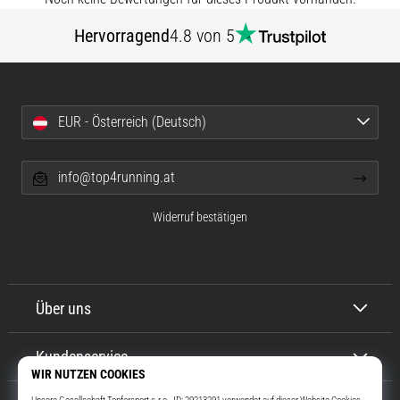
und
nach
Hervorragend
4.8 von 5
dem
Laufen
Knieschmerzen
treffen
EUR - Österreich (Deutsch)
jeden
Läufer
mindestens
info@top4running.at
einmal
im
Widerruf bestätigen
Leben
–
egal
ob
Über uns
Hobbysportler
oder
Profi.
Kundenservice
Was
sind