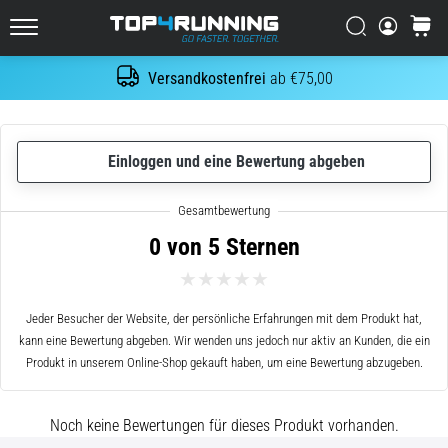
Es
tut
Suchen
Warenk
Top4Running.at
weh,
aber
Versandkostenfrei
ab €75,00
Suche
es
lohnt
sich!
Welche
Einloggen und eine Bewertung abgeben
Vorteile
bietet
es,
0 von 5 Sternen
…
7. 8. 2026
Jeder Besucher der Website, der persönliche Erfahrungen mit dem Produkt hat,
•
kann eine Bewertung abgeben. Wir wenden uns jedoch nur aktiv an Kunden, die ein
Lesedauer 6 min
Produkt in unserem Online-Shop gekauft haben, um eine Bewertung abzugeben.
Shuttle-
Run
Noch keine Bewertungen für dieses Produkt vorhanden.
und