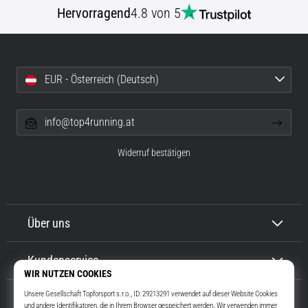
Beep-
Hervorragend
4.8 von 5
Test:
Was
steckt
dahinter?
EUR - Österreich (Deutsch)
In
der
Praxis
info@top4running.at
testet
der
Widerruf bestätigen
Shuttle-
Run
Schnelligkeit,
Agilität
Über uns
und
Richtungswechsel.
Wie
Kundenservice
wird
er
korrekt