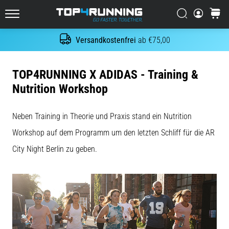
Es
tut
Suchen
Warenk
Top4Running.at
weh,
aber
Versandkostenfrei
ab €75,00
Suche
es
lohnt
sich!
TOP4RUNNING X ADIDAS - Training &
Welche
Nutrition Workshop
Vorteile
bietet
es,
Neben Training in Theorie und Praxis stand ein Nutrition
…
Workshop auf dem Programm um den letzten Schliff für die AR
City Night Berlin zu geben.
7. 8. 2026
•
Lesedauer 6 min
Shuttle-
Run
und