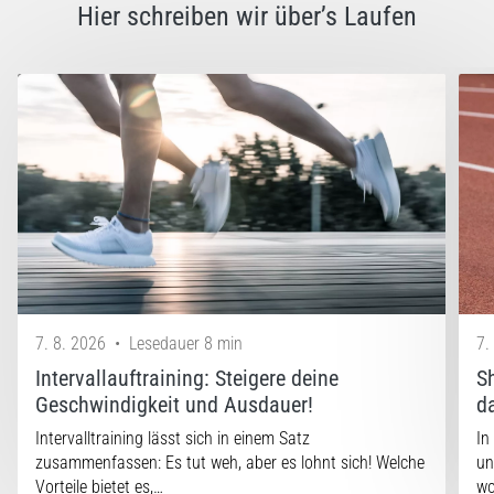
Hier schreiben wir über’s Laufen
7. 8. 2026
•
Lesedauer 8 min
7.
Intervallauftraining: Steigere deine
S
Geschwindigkeit und Ausdauer!
d
Intervalltraining lässt sich in einem Satz
In
zusammenfassen: Es tut weh, aber es lohnt sich! Welche
un
Vorteile bietet es,…
w