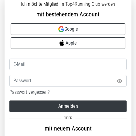
Ich möchte Mitglied im Top4Running Club werden
ausgeführt,
wo…
mit bestehendem Account
6. 8. 2026
Google
•
Lesedauer 7 min
Apple
Läuferknie:
Ursachen,
Behandlung
und
Passwort
Prävention
Das
Passwort vergessen?
Läuferknie,
auch
Anmelden
bekannt
als
Iliotibiales
mit neuem Account
Bandsyndrom