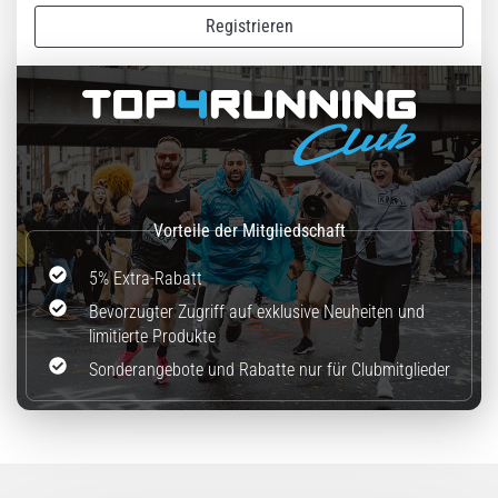
(ITBS),
Registrieren
ist
ein
weit
verbreitetes
gesundheitliches
Problem,
…
Alle
Artikel
5% Extra-Rabatt
anzeigen
Bevorzugter Zugriff auf exklusive Neuheiten und
limitierte Produkte
Sonderangebote und Rabatte nur für Clubmitglieder