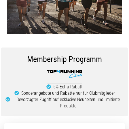
Beep-
Test:
Was
steckt
dahinter?
In
der
Praxis
testet
Membership Programm
der
Shuttle-
Run
Schnelligkeit,
5% Extra-Rabatt
Agilität
Sonderangebote und Rabatte nur für Clubmitglieder
und
Bevorzugter Zugriff auf exklusive Neuheiten und limitierte
Richtungswechsel.
Produkte
Wie
wird
er
korrekt