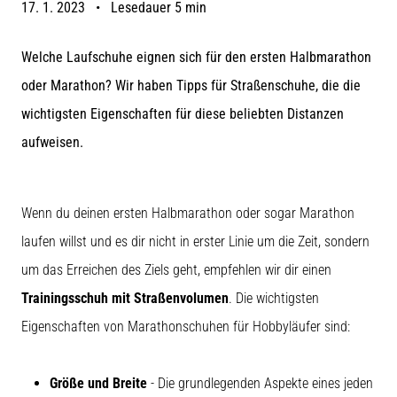
Symptome,
17. 1. 2023
•
Lesedauer 5 min
Ursachen
und
Welche Laufschuhe eignen sich für den ersten Halbmarathon
Behandlung
oder Marathon? Wir haben Tipps für Straßenschuhe, die die
Leidest
wichtigsten Eigenschaften für diese beliebten Distanzen
du
beim
aufweisen.
oder
nach
dem
Wenn du deinen ersten Halbmarathon oder sogar Marathon
Laufen
unter
laufen willst und es dir nicht in erster Linie um die Zeit, sondern
stechenden
um das Erreichen des Ziels geht, empfehlen wir dir einen
Fersenschmerzen?
Eine
Trainingsschuh mit Straßenvolumen
. Die wichtigsten
der
Eigenschaften von Marathonschuhen für Hobbyläufer sind:
häufigsten
Ursachen
ist
Größe und Breite
- Die grundlegenden Aspekte eines jeden
die…