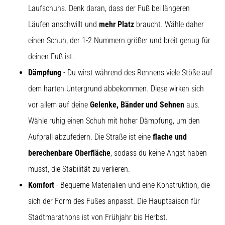
Laufschuhs. Denk daran, dass der Fuß bei längeren
Läufen anschwillt und
mehr Platz
braucht. Wähle daher
5. 8. 2026
•
einen Schuh, der 1-2 Nummern größer und breit genug für
Lesedauer 8 min
deinen Fuß ist.
Kohlenhydrat-
Dämpfung
- Du wirst während des Rennens viele Stöße auf
Superkompensation:
Wie
dem harten Untergrund abbekommen. Diese wirken sich
beeinflusst
vor allem auf deine
Gelenke, Bänder und Sehnen
aus.
sie
Wähle ruhig einen Schuh mit hoher Dämpfung, um den
die
Laufleistung?
Aufprall abzufedern. Die Straße ist eine
flache und
Es
berechenbare Oberfläche
, sodass du keine Angst haben
heißt,
musst, die Stabilität zu verlieren.
dass
Komfort
- Bequeme Materialien und eine Konstruktion, die
Kohlenhydrat-
Superkompensation
sich der Form des Fußes anpasst. Die Hauptsaison für
die
Stadtmarathons ist von Frühjahr bis Herbst.
Ausdauerleistung