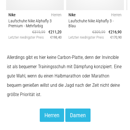
Nike
Herren
Nike
Herren
Laufschuhe Nike Alphafly 3
Laufschuhe Nike Alphafly 3
-
Premium
- Mehrfarbig
Blau
€319,99
€211,20
€309,99
€216,90
Letzter niedrigster Preis
€198,40
Letzter niedrigster Preis
€170,90
L
Allerdings gibt es hier keine Carbon-Platte, denn der Invincible
ist als bequemer Trainingsschuh mit Dämpfung konzipiert. Eine
gute Wahl, wenn du einen Halbmarathon oder Marathon
bequem genießen willst und die Jagd nach der Zeit nicht deine
größte Priorität ist.
Herren
Damen