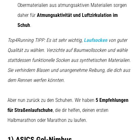
steigert.
Obermaterialien aus atmungsaktiven Materialien sorgen
Stimmt
daher für
Atmungsaktivität und Luftzirkulation im
das
wirklich?
Schuh
.
Finde
heraus,
Top4Running TIPP: Es ist sehr wichtig,
Laufsocken
von guter
woraus…
Qualität zu wählen. Verzichte auf Baumwollsocken und wähle
stattdessen funktionelle Socken aus synthetischen Materialien.
Alle
Sie verhindern Blasen und unangenehme Reibung, die dich aus
Artikel
dem Rennen werfen könnten.
anzeigen
Aber nun zurück zu den Schuhen. Wir haben
5 Empfehlungen
für Straßenlaufschuhe
, die dir helfen, deinen ersten
Halbmarathon oder Marathon zu laufen.
1) ASICS Gel-Nimbus