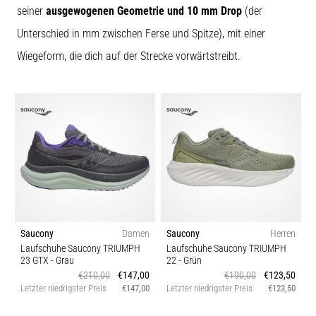
seiner
ausgewogenen Geometrie und 10 mm Drop
(der
Unterschied in mm zwischen Ferse und Spitze), mit einer
Wiegeform, die dich auf der Strecke vorwärtstreibt.
Saucony
Damen
Saucony
Herren
Laufschuhe Saucony TRIUMPH
Laufschuhe Saucony TRIUMPH
23 GTX
- Grau
22
- Grün
€210,00
€147,00
€190,00
€123,50
Letzter niedrigster Preis
€147,00
Letzter niedrigster Preis
€123,50