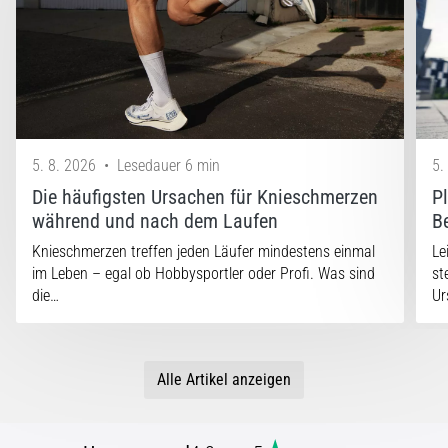
5. 8. 2026
•
Lesedauer 6 min
5.
Die häufigsten Ursachen für Knieschmerzen
P
während und nach dem Laufen
B
Knieschmerzen treffen jeden Läufer mindestens einmal
Le
im Leben – egal ob Hobbysportler oder Profi. Was sind
st
die…
Ur
Alle Artikel anzeigen