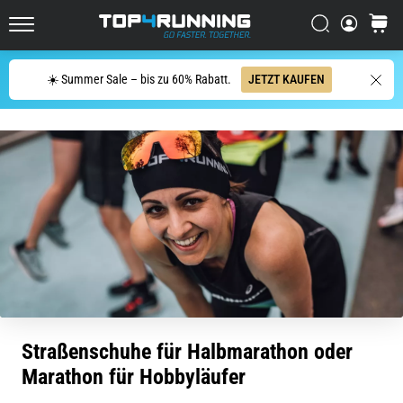
Läufer
Suchen
Warenk
mindestens
Top4Running.at
einmal
im
Suche
☀️ Summer Sale – bis zu 60% Rabatt.
JETZT KAUFEN
Leben
–
egal
ob
Hobbysportler
oder
Profi.
Was
sind
die…
5. 8. 2026
•
Straßenschuhe für Halbmarathon oder
Lesedauer 6 min
Marathon für Hobbyläufer
Plantarfasziitis: