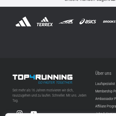
Über uns
Laufspezialist
Top4Running.at
Seit mehr als 16 Jahren motivieren wir dich,
Membership 
rauszugehen und zu laufen. Schneller. Mit uns. Jeden
Ambassador 
Tag.
Affiliate Prog
Instagram
YouTube
Jobs & Karrier