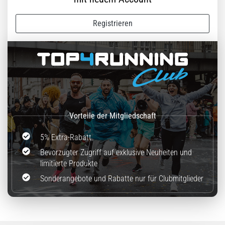
stechenden
Fersenschmerzen?
Eine
Registrieren
der
häufigsten
Ursachen
ist
die…
Alle
Artikel
anzeigen
5% Extra-Rabatt
Bevorzugter Zugriff auf exklusive Neuheiten und
limitierte Produkte
Sonderangebote und Rabatte nur für Clubmitglieder