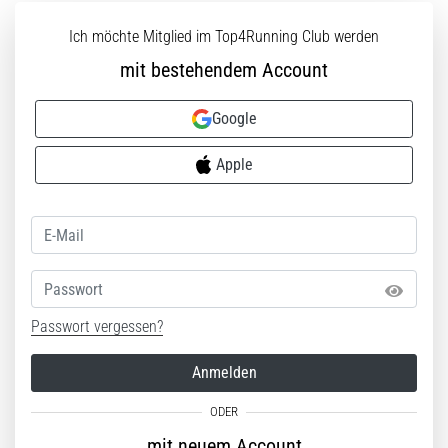
die…
Ich möchte Mitglied im Top4Running Club werden
mit bestehendem Account
5. 8. 2026
•
Lesedauer 6 min
Google
Plantarfasziitis:
Apple
Symptome,
Ursachen
und
Behandlung
Leidest
Passwort
du
beim
Passwort vergessen?
oder
nach
Anmelden
dem
Laufen
unter
mit neuem Account