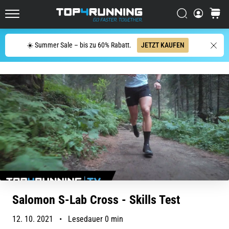
Dämpfung?
Entdecke
Suchen
Warenk
gedämpfte
Top4Running.at
Schuhe
Suche
für
☀️ Summer Sale – bis zu 60% Rabatt.
JETZT KAUFEN
Straße
und
Trail
und…
5. 8. 2026
•
Lesedauer 6 min
Die
häufigsten
Ursachen
für
Salomon S-Lab Cross - Skills Test
Knieschmerzen
12. 10. 2021
•
Lesedauer 0 min
während