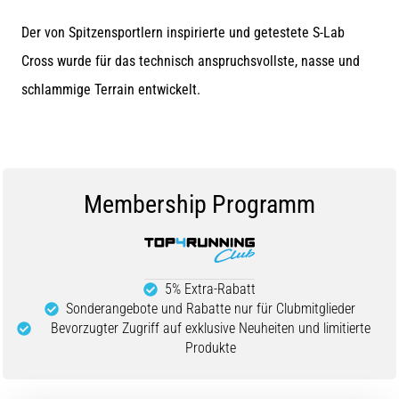
und
nach
Der von Spitzensportlern inspirierte und getestete S-Lab
dem
Cross wurde für das technisch anspruchsvollste, nasse und
Laufen
schlammige Terrain entwickelt.
Knieschmerzen
treffen
jeden
Läufer
mindestens
einmal
Membership Programm
im
Leben
–
egal
5% Extra-Rabatt
ob
Sonderangebote und Rabatte nur für Clubmitglieder
Hobbysportler
Bevorzugter Zugriff auf exklusive Neuheiten und limitierte
oder
Produkte
Profi.
Was
sind