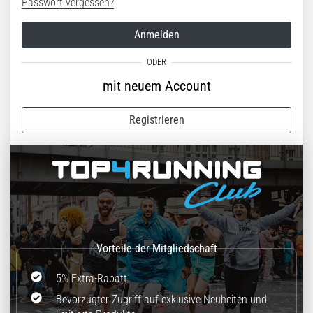
stechenden
Passwort vergessen?
Fersenschmerzen?
Eine
Anmelden
der
häufigsten
Ursachen
mit neuem Account
ist
die…
Registrieren
Alle
Artikel
anzeigen
5% Extra-Rabatt
Bevorzugter Zugriff auf exklusive Neuheiten und