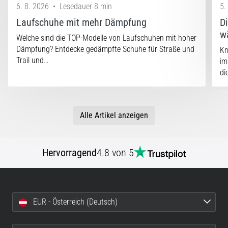
6. 8. 2026
•
Lesedauer 8 min
5.
Laufschuhe mit mehr Dämpfung
D
w
Welche sind die TOP-Modelle von Laufschuhen mit hoher
Dämpfung? Entdecke gedämpfte Schuhe für Straße und
Kn
Trail und…
im
di
Alle Artikel anzeigen
Hervorragend
4.8 von 5
EUR - Österreich (Deutsch)