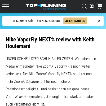
Dämpfung?
Entdecke
Suchen
Warenk
gedämpfte
Top4Running.at
Schuhe
Suche
für
☀️ Summer Sale – bis zu 60% Rabatt.
JETZT KAUFEN
Straße
und
Trail
Nike VaporFly NEXT% review with Keith
und…
Houlemard
5. 8. 2026
UNSER SCHNELLSTER SCHUH ALLER ZEITEN. Wir haben den
•
Lesedauer 6 min
Medaillenmagneten Nike ZoomX Vaporfly 4% noch weiter
Die
verbessert. Der Nike ZoomX Vaporfly NEXT% hat jetzt noch
häufigsten
mehr ZoomX Schaumstoff für noch höhere
Ursachen
Reaktionsschnelligkeit - und besitzt dazu ein ganz neues
für
Knieschmerzen
VaporWeave-Obermaterial, das unglaublich stark und dabei
während
auch verblüffend leicht ist.