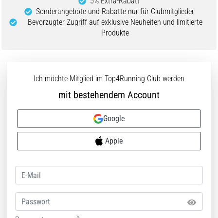
5% Extra-Rabatt
die…
Sonderangebote und Rabatte nur für Clubmitglieder
Bevorzugter Zugriff auf exklusive Neuheiten und limitierte
Produkte
5. 8. 2026
•
Lesedauer 6 min
Plantarfasziitis:
Ich möchte Mitglied im Top4Running Club werden
Symptome,
mit bestehendem Account
Ursachen
und
Behandlung
Google
Leidest
Apple
du
beim
oder
nach
dem
Passwort
Laufen
unter