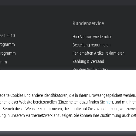
Kundenservice
 seit 2010
Hier Vertrag wiederrufen
Programm
Bestellung retournieren
Programm
Fehlerhaften Artikel reklamieren
Zahlung & Versand
ramm
Richtige Größe finden
e
Kontakt
lungen
FAQ
Widerrufsrecht
Datenschutzerklärung
© 2010 – 2026
Top4Running.at