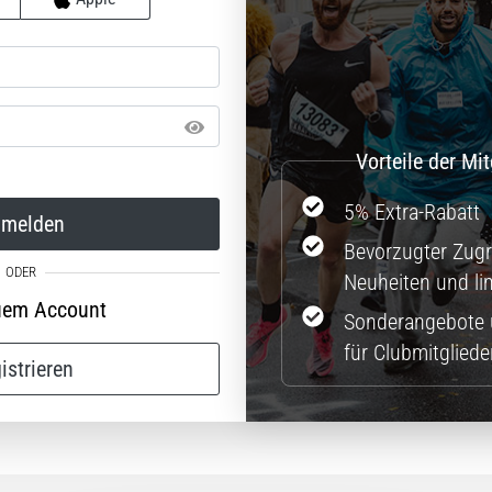
5% Extra-Rabatt
melden
Bevorzugter Zugri
Neuheiten und lim
uem Account
Sonderangebote 
für Clubmitgliede
istrieren