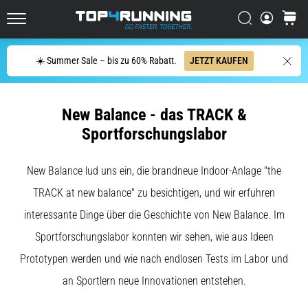
Dämpfung?
Entdecke
Suchen
Warenk
gedämpfte
Top4Running.at
Schuhe
Suche
für
☀️ Summer Sale – bis zu 60% Rabatt.
JETZT KAUFEN
Straße
und
Trail
New Balance - das TRACK &
und…
Sportforschungslabor
5. 8. 2026
New Balance lud uns ein, die brandneue Indoor-Anlage "the
•
Lesedauer 6 min
TRACK at new balance" zu besichtigen, und wir erfuhren
Die
interessante Dinge über die Geschichte von New Balance. Im
häufigsten
Sportforschungslabor konnten wir sehen, wie aus Ideen
Ursachen
Prototypen werden und wie nach endlosen Tests im Labor und
für
Knieschmerzen
an Sportlern neue Innovationen entstehen.
während