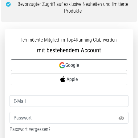
die…
Bevorzugter Zugriff auf exklusive Neuheiten und limitierte
Produkte
5. 8. 2026
•
Lesedauer 6 min
Ich möchte Mitglied im Top4Running Club werden
Plantarfasziitis:
mit bestehendem Account
Symptome,
Ursachen
Google
und
Behandlung
Apple
Leidest
du
beim
oder
nach
Passwort
dem
Laufen
Passwort vergessen?
unter