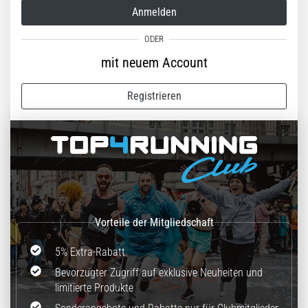
stechenden
Anmelden
Fersenschmerzen?
Eine
der
mit neuem Account
häufigsten
Ursachen
ist
Registrieren
die…
Alle
Artikel
anzeigen
5% Extra-Rabatt
Bevorzugter Zugriff auf exklusive Neuheiten und
limitierte Produkte