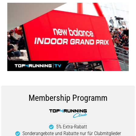
und
nach
dem
Laufen
Knieschmerzen
treffen
jeden
Läufer
mindestens
einmal
im
Leben
–
egal
Membership Programm
ob
Hobbysportler
oder
Profi.
Was
5% Extra-Rabatt
sind
Sonderangebote und Rabatte nur für Clubmitglieder