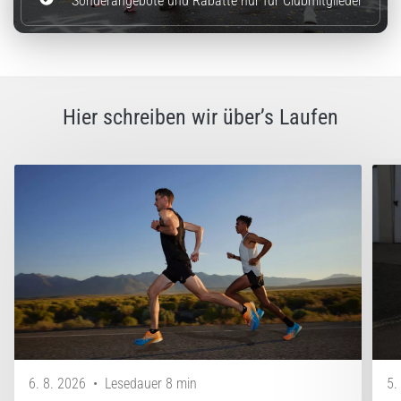
Sonderangebote und Rabatte nur für Clubmitglieder
Hier schreiben wir über’s Laufen
6. 8. 2026
•
Lesedauer 8 min
5.