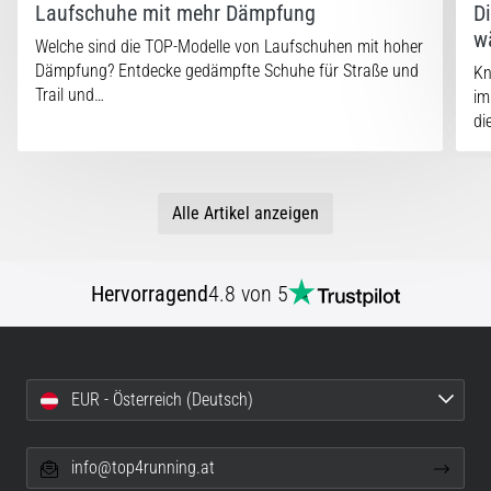
Laufschuhe mit mehr Dämpfung
D
w
Welche sind die TOP-Modelle von Laufschuhen mit hoher
Dämpfung? Entdecke gedämpfte Schuhe für Straße und
Kn
Trail und…
im
di
Alle Artikel anzeigen
Hervorragend
4.8 von 5
EUR - Österreich (Deutsch)
info@top4running.at