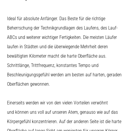
ausgeführt,
wo…
Ideal für absolute Anfänger. Das Beste für die richtige
6. 8. 2026
Beherrschung der Technikgrundlagen des Laufens, des Lauf-
•
ABCs und weiterer wichtiger Fertigkeiten. Die meisten Läufer
Lesedauer 7 min
laufen in Städten und die überwiegende Mehrheit deren
Läuferknie:
Ursachen,
bewältigten Kilometer macht die harte Oberfläche aus.
Behandlung
Schrittlänge, Trittfrequenz, konstantes Tempo und
und
Beschleunigungsgefühl werden am besten auf harten, geraden
Prävention
Oberflächen gewonnen.
Das
Läuferknie,
auch
Einerseits werden wir von den vielen Vorteilen verwöhnt
bekannt
und können uns voll auf unseren Atem, genauso wie auf das
als
Iliotibiales
Körpergefühl konzentrieren. Auf der anderen Seite ist die harte
Bandsyndrom
Oberfläche auf lange Sicht am wenigsten für unseren Körper