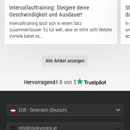
Intervallauftraining: Steigere deine
S
Geschwindigkeit und Ausdauer!
d
Intervalltraining lässt sich in einem Satz
In
zusammenfassen: Es tut weh, aber es lohnt sich! Welche
un
Vorteile bietet es,…
w
Alle Artikel anzeigen
Hervorragend
4.8 von 5
EUR - Österreich (Deutsch)
info@top4running.at