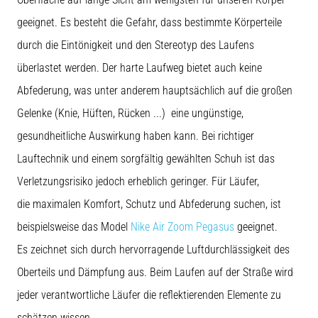
(ITBS),
ist
geeignet. Es besteht die Gefahr, dass bestimmte Körperteile
ein
durch die Eintönigkeit und den Stereotyp des Laufens
weit
verbreitetes
überlastet werden. Der harte Laufweg bietet auch keine
gesundheitliches
Abfederung, was unter anderem hauptsächlich auf die großen
Problem,
…
Gelenke (Knie, Hüften, Rücken ...) eine ungünstige,
gesundheitliche Auswirkung haben kann. Bei richtiger
Lauftechnik und einem sorgfältig gewählten Schuh ist das
Alle
Artikel
Verletzungsrisiko jedoch erheblich geringer. Für Läufer,
anzeigen
die maximalen Komfort, Schutz und Abfederung suchen, ist
beispielsweise das Model
Nike Air Zoom Pegasus
geeignet.
Es zeichnet sich durch hervorragende Luftdurchlässigkeit des
Oberteils und Dämpfung aus. Beim Laufen auf der Straße wird
jeder verantwortliche Läufer die reflektierenden Elemente zu
schätzen wissen.