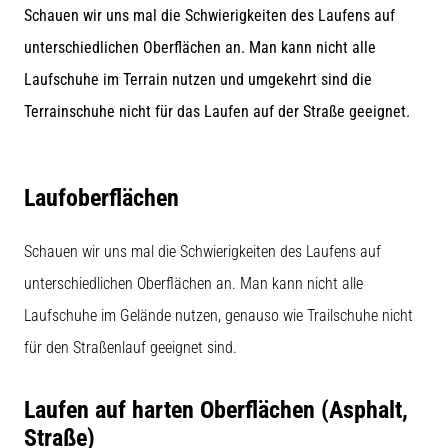
Beep-
Schauen wir uns mal die Schwierigkeiten des Laufens auf
Test:
unterschiedlichen Oberflächen an. Man kann nicht alle
Was
steckt
Laufschuhe im Terrain nutzen und umgekehrt sind die
dahinter?
Terrainschuhe nicht für das Laufen auf der Straße geeignet.
In
der
Praxis
Laufoberflächen
testet
der
Shuttle-
Schauen wir uns mal die Schwierigkeiten des Laufens auf
Run
unterschiedlichen Oberflächen an. Man kann nicht alle
Schnelligkeit,
Agilität
Laufschuhe im Gelände nutzen, genauso wie Trailschuhe nicht
und
für den Straßenlauf geeignet sind.
Richtungswechsel.
Wie
wird
Laufen auf harten Oberflächen (Asphalt,
er
Straße)
korrekt