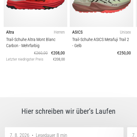
Altra
Herren
ASICS
Unisex
Trail-Schuhe Altra Mont Blanc
Trail-Schuhe ASICS Metafuji Trail 2
Carbon
- Mehrfarbig
- Gelb
€260,00
€208,00
€250,00
Letzter niedrigster Preis
€208,00
Hier schreiben wir über’s Laufen
7. 8. 2026
•
Lesedauer 8 min
7.