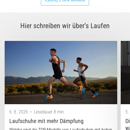
Hier schreiben wir über’s Laufen
6. 8. 2026
•
Lesedauer 8 min
5.
Laufschuhe mit mehr Dämpfung
D
w
Welche sind die TOP-Modelle von Laufschuhen mit hoher