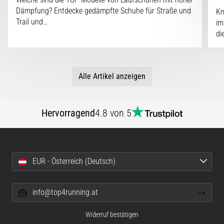
Dämpfung? Entdecke gedämpfte Schuhe für Straße und
Kn
Trail und…
im
di
Alle Artikel anzeigen
Hervorragend
4.8 von 5
EUR - Österreich (Deutsch)
info@top4running.at
Widerruf bestätigen