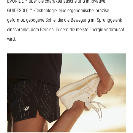
EVORIDE ™ über die charakteristische und innovative
die…
GUIDESOLE ™ -Technologie, eine ergonomische, präzise
geformte, gebogene Sohle, die die Bewegung im Sprunggelenk
5. 8. 2026
•
einschränkt, dem Bereich, in dem die meiste Energie verbraucht
Lesedauer 6 min
wird.
Plantarfasziitis:
Symptome,
Ursachen
und
Behandlung
Leidest
du
beim
oder
nach
dem
Laufen
unter