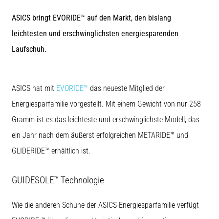
und
nach
ASICS bringt EVORIDE™ auf den Markt, den bislang
dem
leichtesten und erschwinglichsten energiesparenden
Laufen
Laufschuh.
Knieschmerzen
treffen
jeden
Läufer
ASICS hat mit
EVORIDE™
das neueste Mitglied der
mindestens
Energiesparfamilie vorgestellt. Mit einem Gewicht von nur 258
einmal
im
Gramm ist es das leichteste und erschwinglichste Modell, das
Leben
ein Jahr nach dem äußerst erfolgreichen METARIDE™ und
–
egal
GLIDERIDE™ erhältlich ist.
ob
Hobbysportler
GUIDESOLE™ Technologie
oder
Profi.
Was
Wie die anderen Schuhe der ASICS-Energiesparfamilie verfügt
sind