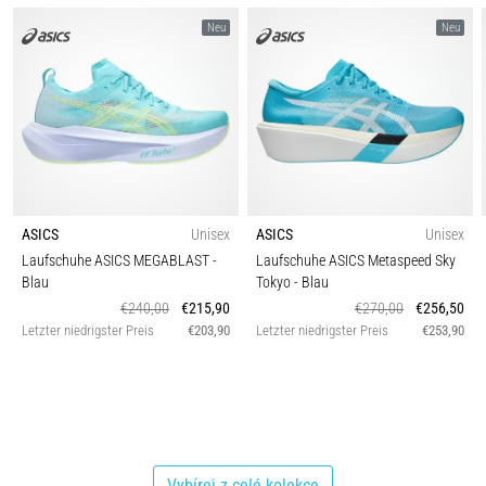
Neu
Neu
ASICS
Unisex
ASICS
Unisex
Laufschuhe ASICS MEGABLAST
-
Laufschuhe ASICS Metaspeed Sky
Blau
Tokyo
- Blau
€240,00
€215,90
€270,00
€256,50
Letzter niedrigster Preis
€203,90
Letzter niedrigster Preis
€253,90
Vybírej z celé kolekce