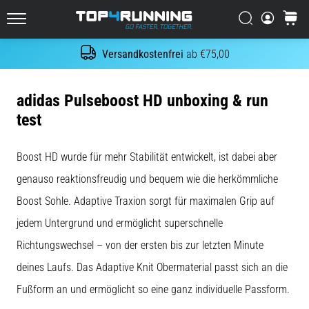
Es
tut
Suchen
Warenk
Top4Running.at
weh,
aber
Versandkostenfrei
ab €75,00
Suche
es
lohnt
sich!
adidas Pulseboost HD unboxing & run
Welche
test
Vorteile
bietet
es,
Boost HD wurde für mehr Stabilität entwickelt, ist dabei aber
…
genauso reaktionsfreudig und bequem wie die herkömmliche
Boost Sohle. Adaptive Traxion sorgt für maximalen Grip auf
7. 8. 2026
jedem Untergrund und ermöglicht superschnelle
•
Lesedauer 6 min
Richtungswechsel – von der ersten bis zur letzten Minute
Shuttle-
deines Laufs. Das Adaptive Knit Obermaterial passt sich an die
Run
Fußform an und ermöglicht so eine ganz individuelle Passform.
und