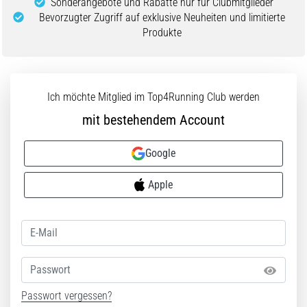
Sonderangebote und Rabatte nur für Clubmitglieder
ausgeführt,
Bevorzugter Zugriff auf exklusive Neuheiten und limitierte
wo…
Produkte
6. 8. 2026
•
Lesedauer 7 min
Ich möchte Mitglied im Top4Running Club werden
Läuferknie:
mit bestehendem Account
Ursachen,
Behandlung
Google
und
Prävention
Apple
Das
Läuferknie,
auch
bekannt
Passwort
als
Iliotibiales
Bandsyndrom
Passwort vergessen?