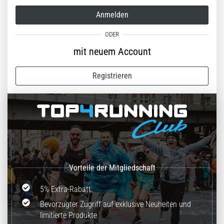
(ITBS),
ist
Anmelden
ein
weit
verbreitetes
mit neuem Account
gesundheitliches
Problem,
Registrieren
…
Alle
Artikel
anzeigen
5% Extra-Rabatt
Bevorzugter Zugriff auf exklusive Neuheiten und
limitierte Produkte