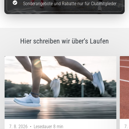
Sonderangebote und Rabatte nur für Clubmitglieder
Hier schreiben wir über’s Laufen
7. 8. 2026
•
Lesedauer 8 min
7.