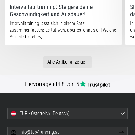
Intervallauftraining: Steigere deine
S
Geschwindigkeit und Ausdauer!
d
Intervalltraining lässt sich in einem Satz
In
zusammenfassen: Es tut weh, aber es lohnt sich! Welche
un
Vorteile bietet es,…
w
Alle Artikel anzeigen
Hervorragend
4.8 von 5
EUR - Österreich (Deutsch)
info@top4running.at