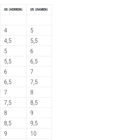
US (HERREN)
US (DAMEN)
4
5
4,5
5,5
5
6
5,5
6,5
6
7
6,5
7,5
7
8
7,5
8,5
8
9
8,5
9,5
9
10