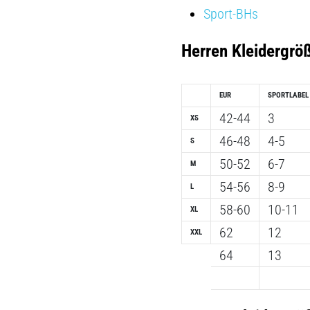
Sport-BHs
Herren Kleidergrö
EUR
SPORTLABEL
42-44
3
XS
46-48
4-5
S
50-52
6-7
M
54-56
8-9
L
58-60
10-11
XL
62
12
XXL
64
13