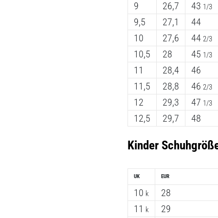
9
26,7
43
1/3
9,5
27,1
44
10
27,6
44
2/3
10,5
28
45
1/3
11
28,4
46
11,5
28,8
46
2/3
12
29,3
47
1/3
12,5
29,7
48
Kinder Schuhgröß
UK
EUR
10
28
k
11
29
k