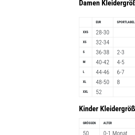
Damen Kleidergrö
EUR
SPORTLABEL
28-30
XXS
32-34
XS
36-38
2-3
S
40-42
4-5
M
44-46
6-7
L
48-50
8
XL
52
XXL
Kinder Kleidergrö
GRÖSSEN
ALTER
50
0-1 Monat