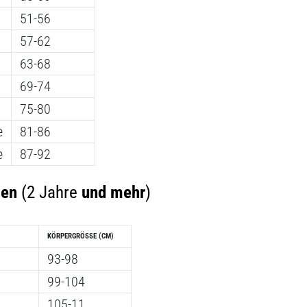
51-56
57-62
63-68
69-74
75-80
e
81-86
e
87-92
ßen
(2 Jahre
und mehr
)
KÖRPERGRÖSSE
(CM)
93-98
99-104
105-11