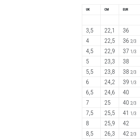
UK
CM
EUR
3,5
22,1
36
4
22,5
36
2/3
4,5
22,9
37
1/3
5
23,3
38
5,5
23,8
38
2/3
6
24,2
39
1/3
6,5
24,6
40
7
25
40
2/3
7,5
25,5
41
1/3
8
25,9
42
8,5
26,3
42
2/3