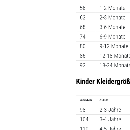
56
1-2 Monate
62
2-3 Monate
68
3-6 Monate
74
6-9 Monate
80
9-12 Monate
86
12-18 Monat
92
18-24 Monat
Kinder Kleidergrö
GRÖSSEN
ALTER
98
2-3 Jahre
104
3-4 Jahre
110
4-5 Jahre