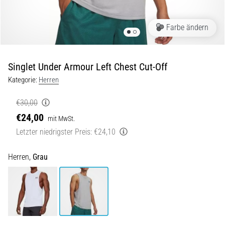
Beep-
Test:
Was
Farbe ändern
steckt
dahinter?
Singlet Under Armour Left Chest Cut-Off
In
der
Kategorie:
Herren
Praxis
testet
€30,00
der
€24,00
mit MwSt.
Shuttle-
Letzter niedrigster Preis:
€24,10
Run
Schnelligkeit,
Agilität
Herren,
Grau
und
Richtungswechsel.
Wie
wird
er
korrekt