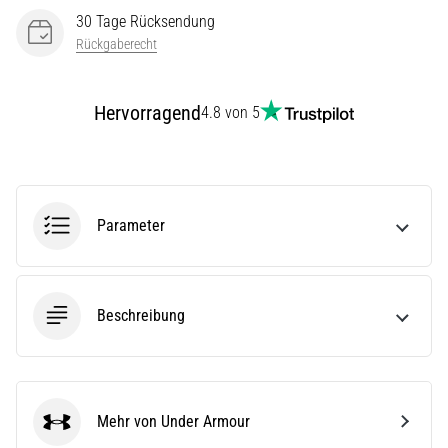
(ITBS),
30 Tage Rücksendung
ist
Rückgaberecht
ein
weit
verbreitetes
Hervorragend
4.8 von 5
gesundheitliches
Problem,
…
Alle
Parameter
Artikel
anzeigen
Beschreibung
Mehr von Under Armour
Under Armour