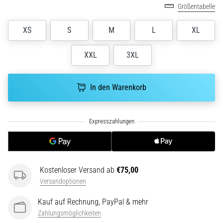
ausgeführt,
Größentabelle
wo…
XS
S
M
L
XL
6. 8. 2026
XXL
3XL
•
Lesedauer 7 min
Läuferknie:
In den Warenkorb
Ursachen,
Behandlung
und
Prävention
Das
Läuferknie,
auch
Kostenloser Versand ab
€75,00
bekannt
Versandoptionen
als
Kauf auf Rechnung, PayPal & mehr
Iliotibiales
Bandsyndrom
Zahlungsmöglichkeiten