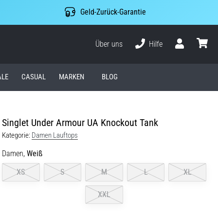
Geld-Zurück-Garantie
Über uns
Hilfe
Benutzer
Waren
ALE
CASUAL
MARKEN
BLOG
Singlet Under Armour UA Knockout Tank
Kategorie:
Damen Lauftops
Damen,
Weiß
XS
S
M
L
XL
XXL