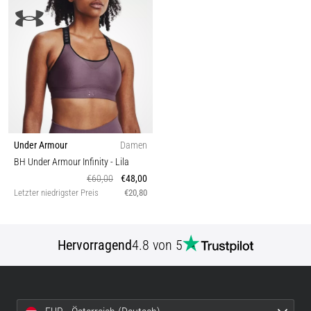
Under Armour
Damen
BH Under Armour Infinity
- Lila
€60,00
€48,00
Letzter niedrigster Preis
€20,80
Hervorragend
4.8 von 5