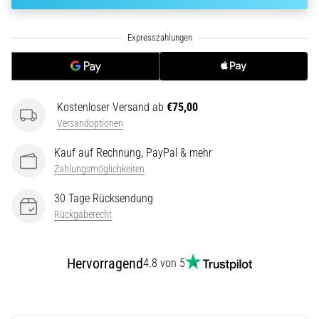
ausgeführt,
wo…
6. 8. 2026
•
Lesedauer 7 min
Kostenloser Versand ab
€75,00
Läuferknie:
Versandoptionen
Ursachen,
Kauf auf Rechnung, PayPal & mehr
Behandlung
Zahlungsmöglichkeiten
und
Prävention
30 Tage Rücksendung
Das
Rückgaberecht
Läuferknie,
auch
bekannt
Hervorragend
4.8 von 5
als
Iliotibiales
Bandsyndrom