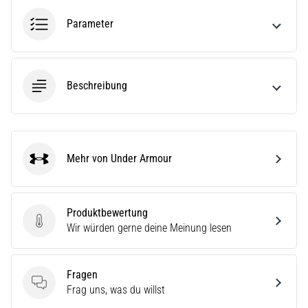
(ITBS),
ist
Parameter
ein
weit
verbreitetes
gesundheitliches
Beschreibung
Problem,
…
Alle
Mehr von Under Armour
Under Armour
Artikel
anzeigen
Produktbewertung
Produktbewertung
Wir würden gerne deine Meinung lesen
Fragen
Fragen
Frag uns, was du willst