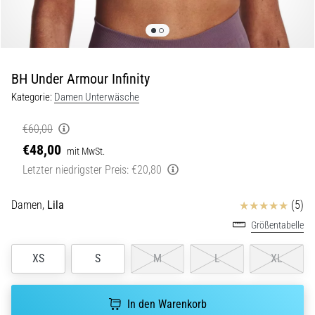
Beep-
Test:
Was
steckt
dahinter?
BH Under Armour Infinity
In
Kategorie:
Damen Unterwäsche
der
Praxis
€60,00
testet
€48,00
mit MwSt.
der
Letzter niedrigster Preis:
€20,80
Shuttle-
Run
Schnelligkeit,
Bewertungen
Damen,
Lila
(5)
Agilität
Größentabelle
und
Richtungswechsel.
XS
S
M
L
XL
Wie
wird
er
In den Warenkorb
korrekt