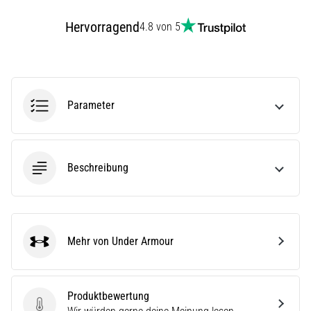
stechenden
Fersenschmerzen?
Hervorragend
4.8 von 5
Eine
der
häufigsten
Ursachen
ist
Parameter
die…
Alle
Beschreibung
Artikel
anzeigen
Mehr von Under Armour
Under Armour
Produktbewertung
Produktbewertung