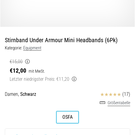
und
nach
dem
Laufen
Knieschmerzen
Stirnband Under Armour Mini Headbands (6Pk)
treffen
jeden
Kategorie:
Equipment
Läufer
mindestens
€15,00
einmal
€12,00
mit MwSt.
im
Letzter niedrigster Preis:
€11,20
Leben
–
egal
Bewertungen
Damen,
Schwarz
(17)
ob
Größentabelle
Hobbysportler
oder
OSFA
Profi.
Was
sind