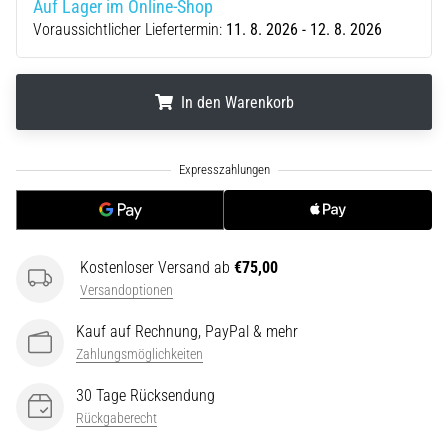
Auf Lager im Online-Shop
die…
Voraussichtlicher Liefertermin:
11. 8. 2026 - 12. 8. 2026
5. 8. 2026
•
In den Warenkorb
Lesedauer 6 min
Plantarfasziitis:
.
.
.
Symptome,
Ursachen
und
Behandlung
Kostenloser Versand ab
€75,00
Leidest
Versandoptionen
du
beim
Kauf auf Rechnung, PayPal & mehr
oder
Zahlungsmöglichkeiten
nach
dem
30 Tage Rücksendung
Laufen
Rückgaberecht
unter