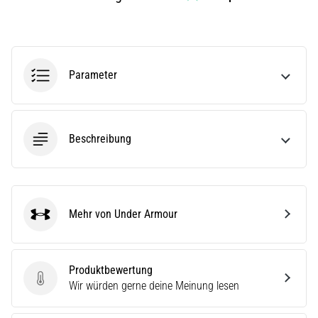
stechenden
Fersenschmerzen?
Eine
der
häufigsten
Parameter
Ursachen
ist
die…
Beschreibung
Alle
Artikel
anzeigen
Mehr von Under Armour
Under Armour
Produktbewertung
Produktbewertung
Wir würden gerne deine Meinung lesen