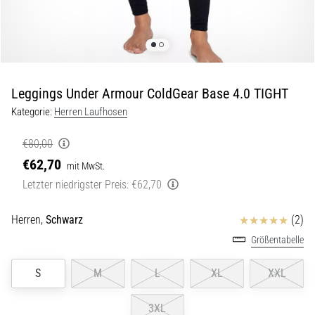
und
nach
dem
Laufen
Knieschmerzen
Leggings Under Armour ColdGear Base 4.0 TIGHT
treffen
jeden
Kategorie:
Herren Laufhosen
Läufer
mindestens
€80,00
einmal
€62,70
mit MwSt.
im
Letzter niedrigster Preis:
€62,70
Leben
–
egal
Bewertungen
Herren,
Schwarz
(2)
ob
Größentabelle
Hobbysportler
oder
S
M
L
XL
XXL
Profi.
Was
3XL
sind