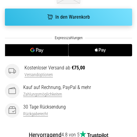
die…
In den Warenkorb
5. 8. 2026
•
Lesedauer 6 min
Plantarfasziitis:
Symptome,
Ursachen
und
Kostenloser Versand ab
€75,00
Behandlung
Versandoptionen
Leidest
Kauf auf Rechnung, PayPal & mehr
du
Zahlungsmöglichkeiten
beim
oder
30 Tage Rücksendung
nach
Rückgaberecht
dem
Laufen
unter
Hervorragend
4.8 von 5