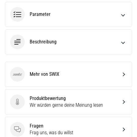
ausgeführt,
wo…
Parameter
6. 8. 2026
•
Beschreibung
Lesedauer 7 min
Läuferknie:
Ursachen,
Behandlung
und
Mehr von SWIX
SWIX
Prävention
Das
Läuferknie,
Produktbewertung
auch
Produktbewertung
Wir würden gerne deine Meinung lesen
bekannt
als
Iliotibiales
Fragen
Bandsyndrom
Fragen
Frag uns, was du willst