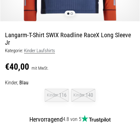
Beep-
Test:
Was
steckt
dahinter?
Langarm-T-Shirt SWIX Roadline RaceX Long Sleeve
In
Jr
der
Kategorie:
Kinder Laufshirts
Praxis
testet
€40,00
mit MwSt.
der
Shuttle-
Run
Kinder,
Blau
Schnelligkeit,
116
140
Kinder
Kinder
Agilität
und
Richtungswechsel.
Wie
Hervorragend
4.8 von 5
wird
er
korrekt