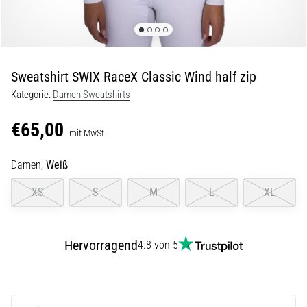
Beep-
Test:
Was
steckt
dahinter?
Sweatshirt SWIX RaceX Classic Wind half zip
In
Kategorie:
Damen Sweatshirts
der
Praxis
€65,00
mit MwSt.
testet
der
Damen,
Weiß
Shuttle-
Run
XS
S
M
L
XL
Schnelligkeit,
Agilität
und
Richtungswechsel.
Hervorragend
4.8 von 5
Wie
wird
er
korrekt