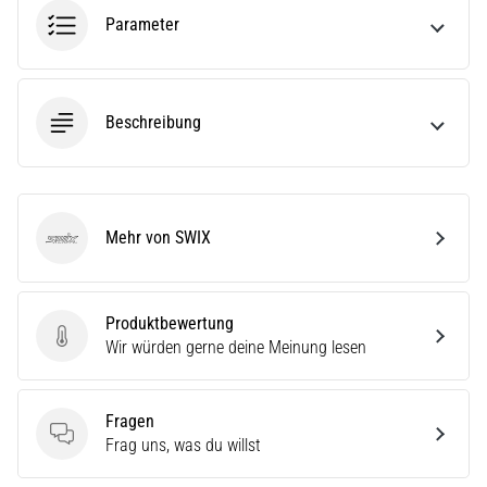
ausgeführt,
Parameter
wo…
6. 8. 2026
Beschreibung
•
Lesedauer 7 min
Läuferknie:
Ursachen,
Behandlung
Mehr von SWIX
SWIX
und
Prävention
Das
Produktbewertung
Produktbewertung
Läuferknie,
Wir würden gerne deine Meinung lesen
auch
bekannt
als
Fragen
Iliotibiales
Fragen
Frag uns, was du willst
Bandsyndrom