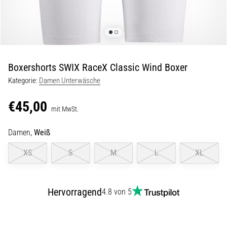
und
Prävention
Das
Läuferknie,
auch
bekannt
Boxershorts SWIX RaceX Classic Wind Boxer
als
Kategorie:
Damen Unterwäsche
Iliotibiales
Bandsyndrom
€45,00
(ITBS),
mit MwSt.
ist
ein
Damen,
Weiß
weit
XS
S
M
L
XL
verbreitetes
gesundheitliches
Problem,
…
Hervorragend
4.8 von 5
6. 8. 2026