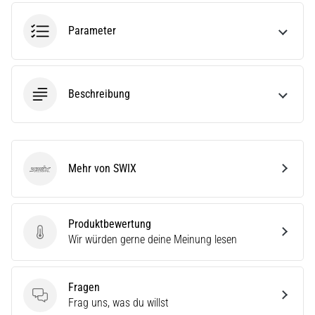
•
Lesedauer 8 min
Parameter
Laufschuhe
mit
mehr
Dämpfung
Beschreibung
Welche
sind
die
TOP-
Mehr von SWIX
Modelle
SWIX
von
Laufschuhen
mit
Produktbewertung
hoher
Produktbewertung
Wir würden gerne deine Meinung lesen
Dämpfung?
Entdecke
gedämpfte
Fragen
Schuhe
Fragen
Frag uns, was du willst
für