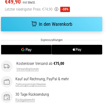
€49,90
mit MwSt.
Letzter niedrigster Preis:
€74,90
-33%
In den Warenkorb
Kostenloser Versand ab
€75,00
Versandoptionen
Kauf auf Rechnung, PayPal & mehr
Zahlungsmöglichkeiten
30 Tage Rücksendung
Rückgaberecht