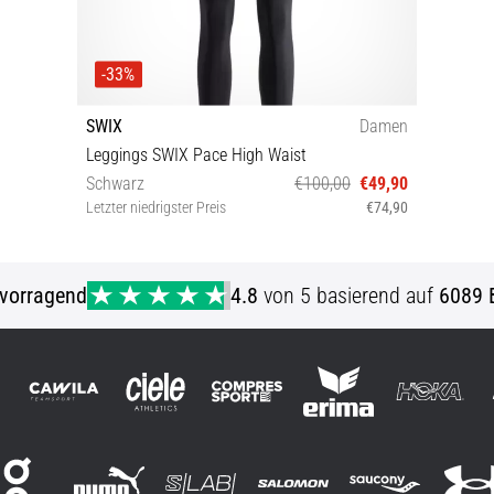
-33%
SWIX
Damen
Leggings SWIX Pace High Waist
Schwarz
€100,00
€49,90
Letzter niedrigster Preis
€74,90
S
vorragend
4.8
von 5 basierend auf
6089 