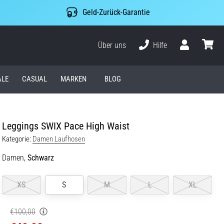
Geld-Zurück-Garantie
Über uns
Hilfe
Benutzer
Waren
ALE
CASUAL
MARKEN
BLOG
Leggings SWIX Pace High Waist
Kategorie:
Damen Laufhosen
Damen,
Schwarz
XS
S
M
L
XL
€100,00