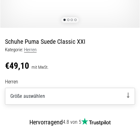
Beep-
Test:
Was
steckt
dahinter?
Schuhe Puma Suede Classic XXI
In
der
Kategorie:
Herren
Praxis
testet
€49,10
mit MwSt.
der
Shuttle-
Herren
Run
Schnelligkeit,
Größe auswählen
Agilität
und
Richtungswechsel.
Wie
Hervorragend
4.8 von 5
wird
er
korrekt