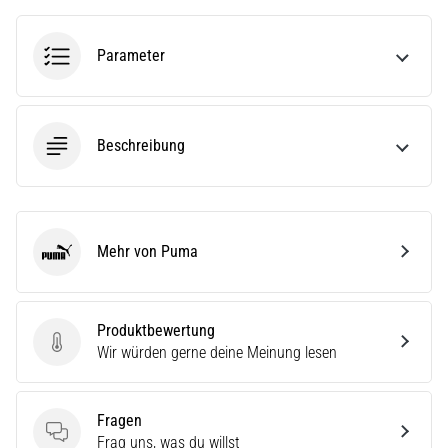
ausgeführt,
wo…
Parameter
6. 8. 2026
•
Lesedauer 7 min
Beschreibung
Läuferknie:
Ursachen,
Behandlung
und
Mehr von Puma
Puma
Prävention
Das
Läuferknie,
Produktbewertung
auch
Produktbewertung
Wir würden gerne deine Meinung lesen
bekannt
als
Iliotibiales
Fragen
Bandsyndrom
Fragen
Frag uns, was du willst