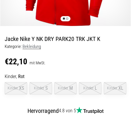
und
nach
dem
Laufen
Knieschmerzen
Jacke Nike Y NK DRY PARK20 TRK JKT K
treffen
jeden
Kategorie:
Bekleidung
Läufer
mindestens
€22,10
mit MwSt.
einmal
im
Kinder,
Rot
Leben
–
XS
S
M
L
XL
Kinder
Kinder
Kinder
Kinder
Kinder
egal
ob
Hobbysportler
oder
Hervorragend
4.8 von 5
Profi.
Was
sind