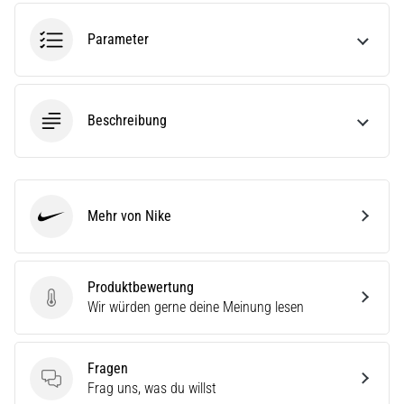
die…
Parameter
5. 8. 2026
•
Lesedauer 6 min
Beschreibung
Plantarfasziitis:
Symptome,
Ursachen
und
Mehr von Nike
Behandlung
Nike
Leidest
du
Produktbewertung
beim
Produktbewertung
Wir würden gerne deine Meinung lesen
oder
nach
dem
Laufen
Fragen
unter
Fragen
Frag uns, was du willst