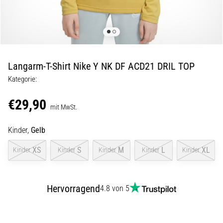
Beep-
Test:
Was
steckt
dahinter?
Langarm-T-Shirt Nike Y NK DF ACD21 DRIL TOP
In
der
Kategorie:
Praxis
testet
€29,90
mit MwSt.
der
Shuttle-
Kinder,
Gelb
Run
Schnelligkeit,
XS
S
M
L
XL
Kinder
Kinder
Kinder
Kinder
Kinder
Agilität
und
Richtungswechsel.
Wie
Hervorragend
4.8 von 5
wird
er
korrekt