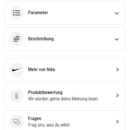
ausgeführt,
wo…
Parameter
6. 8. 2026
•
Beschreibung
Lesedauer 7 min
Läuferknie:
Ursachen,
Behandlung
Mehr von Nike
und
Nike
Prävention
Das
Produktbewertung
Läuferknie,
Produktbewertung
Wir würden gerne deine Meinung lesen
auch
bekannt
als
Iliotibiales
Fragen
Bandsyndrom
Fragen
Frag uns, was du willst