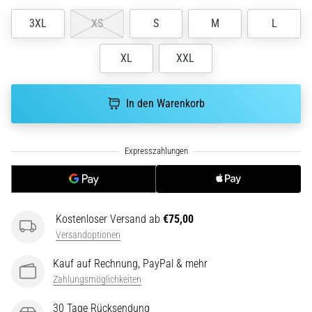
ausgeführt,
3XL
XS
S
M
L
wo…
XL
XXL
6. 8. 2026
•
Lesedauer 7 min
In den Warenkorb
Läuferknie:
Ursachen,
Behandlung
und
Prävention
Das
Kostenloser Versand ab
€75,00
Läuferknie,
Versandoptionen
auch
bekannt
Kauf auf Rechnung, PayPal & mehr
als
Zahlungsmöglichkeiten
Iliotibiales
Bandsyndrom
30 Tage Rücksendung