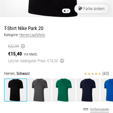
Beep-
Test:
Farbe ändern
Was
steckt
dahinter?
T-Shirt Nike Park 20
In
Kategorie:
Herren Laufshirts
der
Praxis
€22,99
testet
€15,40
mit MwSt.
der
Letzter niedrigster Preis:
€14,30
Shuttle-
Run
Schnelligkeit,
Bewertungen
Herren,
Schwarz
(63)
Agilität
und
Richtungswechsel.
Wie
wird
er
Größentabelle
korrekt