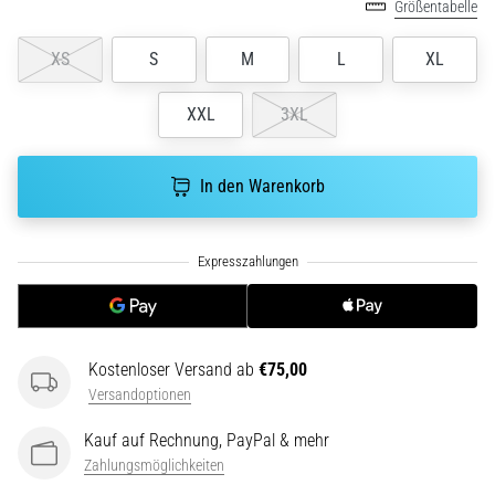
Größentabelle
ausgeführt,
wo…
XS
S
M
L
XL
6. 8. 2026
XXL
3XL
•
Lesedauer 7 min
Läuferknie:
In den Warenkorb
Ursachen,
Behandlung
und
Prävention
Das
Läuferknie,
Kostenloser Versand ab
€75,00
auch
Versandoptionen
bekannt
als
Kauf auf Rechnung, PayPal & mehr
Iliotibiales
Zahlungsmöglichkeiten
Bandsyndrom