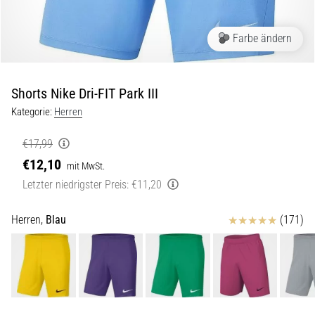
Beep-
Test:
Was
Farbe ändern
steckt
dahinter?
Shorts Nike Dri-FIT Park III
In
der
Kategorie:
Herren
Praxis
testet
€17,99
der
€12,10
mit MwSt.
Shuttle-
Letzter niedrigster Preis:
€11,20
Run
Schnelligkeit,
Agilität
Bewertungen
Herren,
Blau
(171)
und
Richtungswechsel.
Wie
wird
er
korrekt