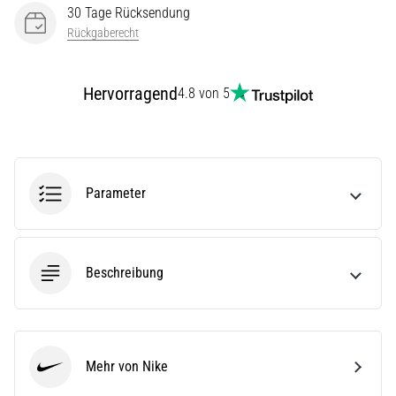
(ITBS),
30 Tage Rücksendung
ist
Rückgaberecht
ein
weit
verbreitetes
Hervorragend
4.8 von 5
gesundheitliches
Problem,
…
Parameter
Alle
Artikel
anzeigen
Beschreibung
Mehr von Nike
Nike