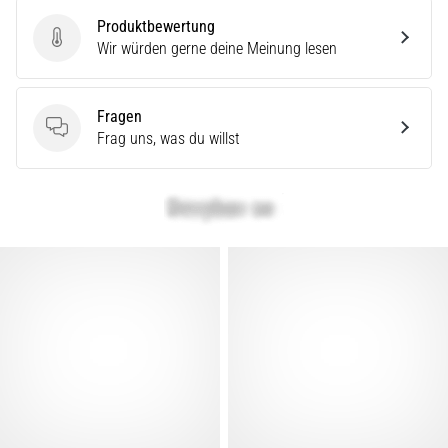
einmal
Produktbewertung
im
Produktbewertung
Wir würden gerne deine Meinung lesen
Leben
–
egal
ob
Fragen
Hobbysportler
Fragen
Frag uns, was du willst
oder
Profi.
Was
sind
die…
Alle
Artikel
anzeigen