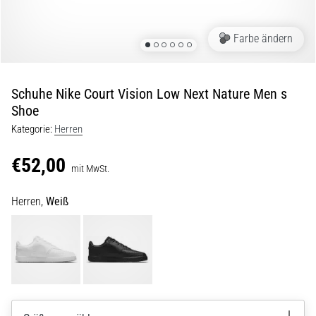
Dämpfung
Welche
Farbe ändern
sind
die
TOP-
Modelle
Schuhe Nike Court Vision Low Next Nature Men s
von
Shoe
Laufschuhen
Kategorie:
Herren
mit
hoher
€52,00
Dämpfung?
mit MwSt.
Entdecke
gedämpfte
Herren,
Weiß
Schuhe
für
Straße
und
Trail
und…