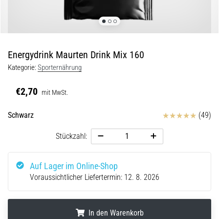
Beep-
Test:
Was
steckt
dahinter?
Energydrink Maurten Drink Mix 160
In
Kategorie:
Sporternährung
der
Praxis
€2,70
mit MwSt.
testet
der
Bewertungen
Schwarz
(49)
Shuttle-
Run
Stückzahl:
Schnelligkeit,
Agilität
und
Auf Lager im Online-Shop
Richtungswechsel.
Voraussichtlicher Liefertermin:
12. 8. 2026
Wie
wird
er
In den Warenkorb
korrekt