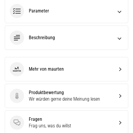
(ITBS),
ist
Parameter
ein
weit
verbreitetes
gesundheitliches
Beschreibung
Problem,
…
Alle
Mehr von maurten
maurten
Artikel
anzeigen
Produktbewertung
Produktbewertung
Wir würden gerne deine Meinung lesen
Fragen
Fragen
Frag uns, was du willst