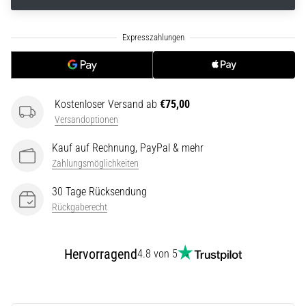
ausgeführt,
wo…
.
.
.
6. 8. 2026
•
Lesedauer 7 min
Kostenloser Versand ab
€75,00
Läuferknie:
Versandoptionen
Ursachen,
Behandlung
Kauf auf Rechnung, PayPal & mehr
und
Zahlungsmöglichkeiten
Prävention
30 Tage Rücksendung
Das
Rückgaberecht
Läuferknie,
auch
bekannt
Hervorragend
4.8 von 5
als
Iliotibiales
Bandsyndrom