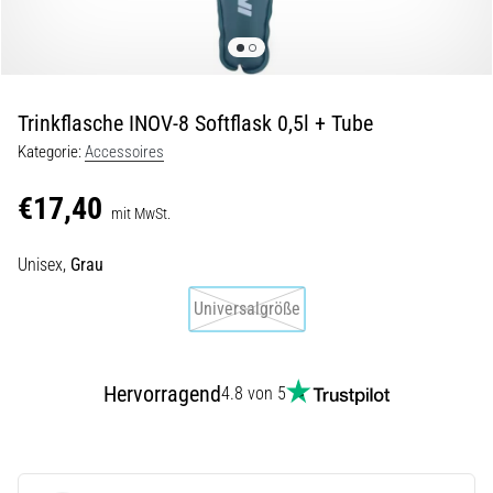
Beep-
Test:
Was
steckt
dahinter?
Trinkflasche INOV-8 Softflask 0,5l + Tube
In
Kategorie:
Accessoires
der
Praxis
€17,40
mit MwSt.
testet
der
Unisex,
Grau
Shuttle-
Run
Universalgröße
Schnelligkeit,
Agilität
und
Richtungswechsel.
Hervorragend
4.8 von 5
Wie
wird
er
korrekt