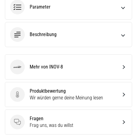
ausgeführt,
Parameter
wo…
6. 8. 2026
Beschreibung
•
Lesedauer 7 min
Läuferknie:
Ursachen,
Behandlung
Mehr von INOV-8
INOV-8
und
Prävention
Das
Produktbewertung
Produktbewertung
Läuferknie,
Wir würden gerne deine Meinung lesen
auch
bekannt
als
Fragen
Iliotibiales
Fragen
Frag uns, was du willst
Bandsyndrom