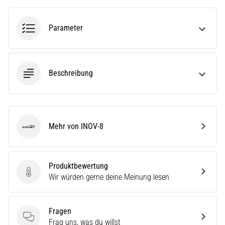
die…
Parameter
5. 8. 2026
•
Lesedauer 6 min
Beschreibung
Plantarfasziitis:
Symptome,
Ursachen
und
Behandlung
Mehr von INOV-8
INOV-8
Leidest
du
beim
Produktbewertung
oder
Produktbewertung
Wir würden gerne deine Meinung lesen
nach
dem
Laufen
Fragen
unter
Fragen
Frag uns, was du willst