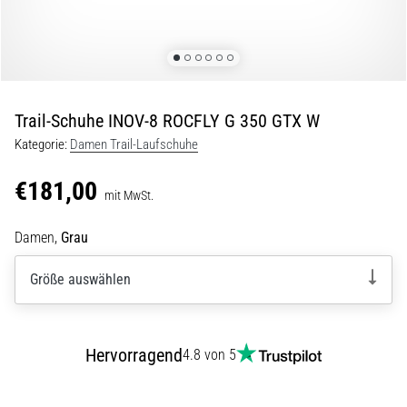
und
nach
dem
Laufen
Knieschmerzen
Trail-Schuhe INOV-8 ROCFLY G 350 GTX W
treffen
jeden
Kategorie:
Damen Trail-Laufschuhe
Läufer
mindestens
€181,00
mit MwSt.
einmal
im
Damen,
Grau
Leben
–
Größe auswählen
egal
ob
Hobbysportler
oder
Hervorragend
4.8 von 5
Profi.
Was
sind